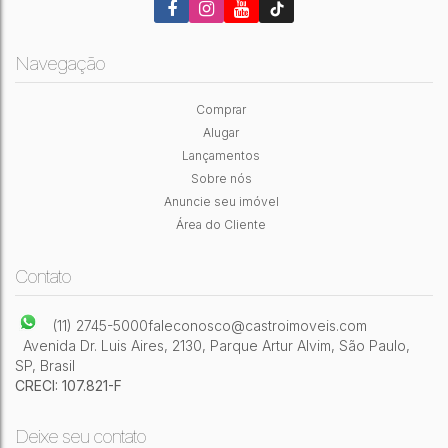
Navegação
Prédio Comercial 500m² em Chácara Santo
Comprar
Antônio (Zona Leste), São Paulo - Fachada
Alugar
Chácara Santo Antônio (Zona Leste)
,
São Paulo
,
São Paulo
,
Moderna
Brasil
Lançamentos
Sobre nós
500m²
Útil:
Anuncie seu imóvel
Área do Cliente
Contato
(11) 2745-5000
faleconosco@castroimoveis.com
Avenida Dr. Luis Aires
,
2130
,
Parque Artur Alvim
,
São Paulo
,
SP
,
Brasil
CRECI: 107.821-F
Deixe seu contato