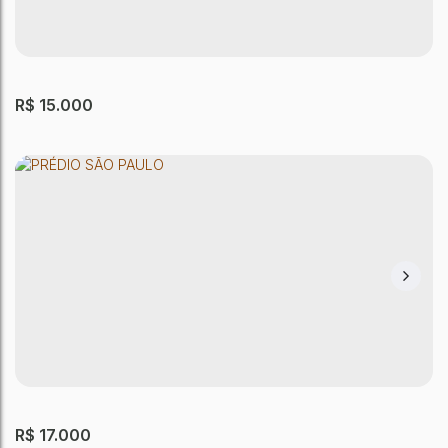
R$
15.000
PRÉDIO SÃO PAULO
Itaquera
,
São Paulo
,
São Paulo
,
Brasil
650m²
Útil:
R$
17.000