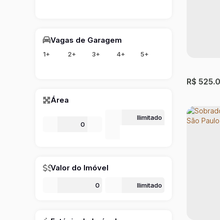
Sobrad
Vagas de Garagem
Paulo
Parque S
1+
2+
3+
4+
5+
4
Dormit
R$
525.
230m²
Út
Área
Até
De
m²
m²
Valor do Imóvel
De
Até
Casa c
Parque M