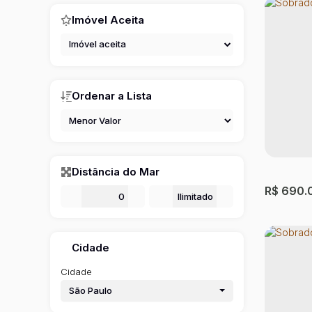
Imóvel Aceita
Imóvel aceita
Ordenar a Lista
Sobrad
Leste)
Jardim S
Distância do Mar
4
Dormit
R$
690.
125m²
Úti
De
m
Até
m
Cidade
Cidade
São Paulo