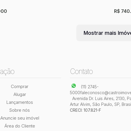
ório(s)
2
Banheiro(s)
1
Sala(s)
3
Vaga(s)
160m²
Útil:
3
Dormi
000
R$
740
247 ~
Mostrar mais Imóv
ação
Contato
o com 3 quartos, Vila Taquari - São Paulo
Sobra
São P
Comprar
(11) 2745-
ari
,
São Paulo
,
São Paulo
,
Brasil
Parque
5000
faleconosco@castroimove
Alugar
Avenida Dr. Luis Aires
,
2130
,
P
Lançamentos
ório(s)
2
Banheiro(s)
1
Sala(s)
1
Suíte(s)
3
Vaga(s)
4
Dormi
Artur Alvim
,
São Paulo
,
SP
,
Brasi
il:
240m²
Sobre nós
CRECI: 107.821-F
Anuncie seu imóvel
Área do Cliente