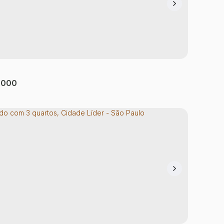
do com 3 quartos, Vila Dalila - São Paulo
ila
,
São Paulo
,
São Paulo
,
Brasil
tório(s)
1
Banheiro(s)
1
Sala(s)
2
Vaga(s)
100m²
Útil:
.000
do com 3 quartos, Cidade Líder - São Paulo
 Líder
,
São Paulo
,
São Paulo
,
Brasil