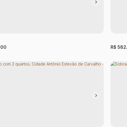
o com 4 quartos, Parque Savoy City - São
Sobra
avoy City
,
São Paulo
,
São Paulo
,
Brasil
Vila Dal
ório(s)
3 ~ 4
Banheiro(s)
2
Sala(s)
2
Vaga(s)
3
Dormi
000
R$
582
il:
om 4 quartos
Sobra
aria Luiza
,
São Paulo
,
São Paulo
,
Brasil
Cidade