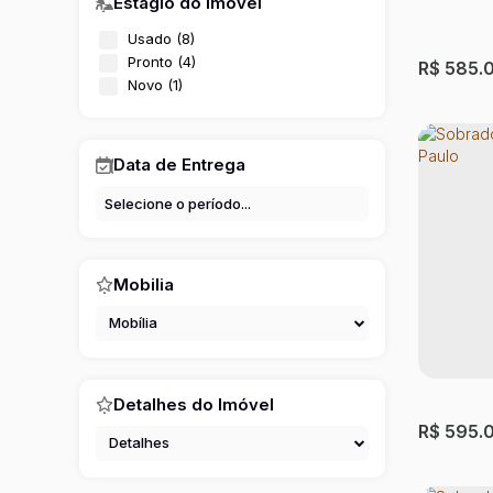
Estágio do Imóvel
4
Dormit
Usado (8)
95m²
Útil
Pronto (4)
R$
585.
Novo (1)
Data de Entrega
Mobilia
Sobrad
Mobília
de Car
Cidade A
Brasil
Detalhes do Imóvel
2
Dormit
R$
595.
Detalhes