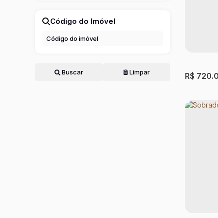
Código do Imóvel
Sobrad
Paulo
Jardim A
3
Dormit
Buscar
Limpar
R$
720.
Sobrad
Paulo
Vila São