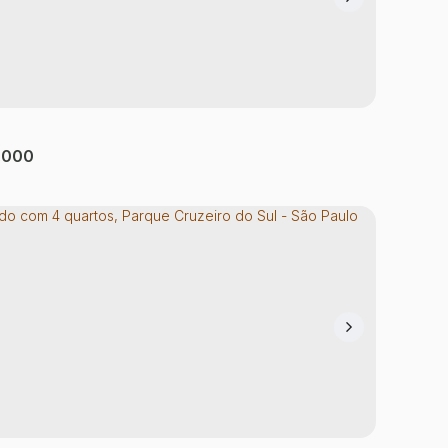
do moderno 2 suítes 111m² Jardim Brasília
 Leste) SP
Brasília (Zona Leste)
,
São Paulo
,
São Paulo
,
Brasil
tório(s)
2
Banheiro(s)
1
Sala(s)
2
Suíte(s)
3
Vaga(s)
.000
il:
do 3 quartos em Penha de França, SP |
o terreno de 320m²
de França
,
São Paulo
,
São Paulo
,
Brasil