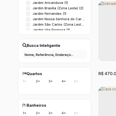
Jardim Aricanduva (1)
Jardim Brasília (Zona Leste) (2)
Jardim Fernandes (1)
Jardim Nossa Senhora do Carmo (1)
Jardim São Carlos (Zona Leste) (1)
Jardim Vila Formosa (1)
Parque Cruzeiro do Sul (1)
Parque das Paineiras (1)
Busca Inteligente
Parque Maria Luiza (1)
Sobrad
Parque Savoy City (1)
Paulo
Penha de França (3)
Jardim V
Vila Campanela (1)
Vila Carmosina (1)
3
Dormit
R$
470.
Quartos
Vila Dalila (1)
Vila Guilhermina (1)
1+
2+
3+
4+
5+
Vila Ré (1)
Vila São Geraldo (1)
Vila Taquari (1)
Banheiros
1+
2+
3+
4+
5+