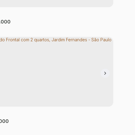
.000
do com 4 quartos, Cidade Líder - São Paulo
 Líder
,
São Paulo
,
São Paulo
,
Brasil
tório(s)
1
Banheiro(s)
1
Sala(s)
1
Vaga(s)
70m²
Útil:
.000