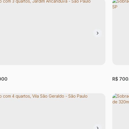
o com 4 quartos, Jardim São Carlos (Zona
Sobra
 - São Paulo
Paulo
ão Carlos (Zona Leste)
,
São Paulo
,
São Paulo
,
Brasil
Cidade 
ório(s)
3
Banheiro(s)
1
Sala(s)
1
Suíte(s)
2
Vaga(s)
3
Dormi
000
R$
700
l: