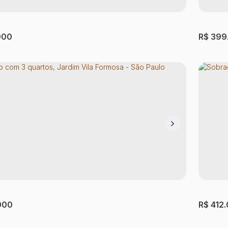
000
R$
399
o com 3 quartos, Vila Campanela - São
Sobra
panela
,
São Paulo
,
São Paulo
,
Brasil
Cidade
ório(s)
2
Banheiro(s)
1
Sala(s)
2
Vaga(s)
160m²
Útil:
4
Dormi
000
R$
412