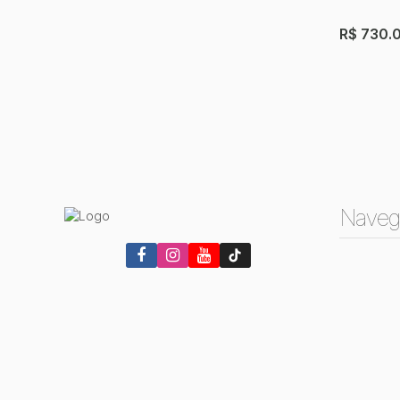
4
Dormit
R$
730.
Naveg
Sobrad
Vila Taqu
3
Dormit
160m²
Út