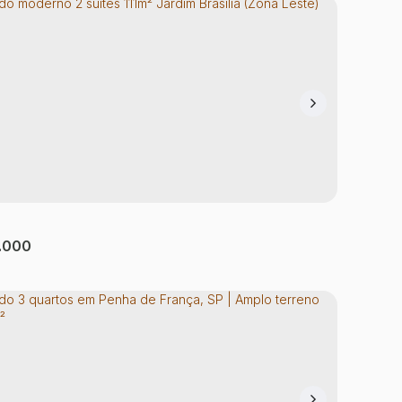
do com 3 quartos, Cidade Patriarca - São
Patriarca
,
São Paulo
,
São Paulo
,
Brasil
tório(s)
3
Banheiro(s)
2
Sala(s)
1
Suíte(s)
130m²
Útil:
.000