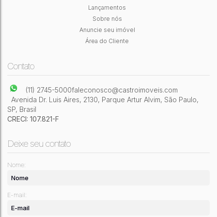
São Paulo
,
Brasil
Lançamentos
Sobre nós
2
Dormitório(s)
1
Banheiro(s)
1
Sala(s)
1
Vaga(s)
54m²
Útil:
Anuncie seu imóvel
Área do Cliente
Contato
(11) 2745-5000
faleconosco@castroimoveis.com
Avenida Dr. Luis Aires
,
2130
,
Parque Artur Alvim
,
São Paulo
,
SP
,
Brasil
CRECI: 107.821-F
Deixe seu contato
Nome:
E-mail: