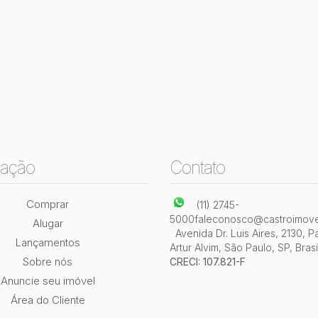
ação
Contato
Comprar
(11) 2745-
5000
faleconosco@castroimove
Alugar
Avenida Dr. Luis Aires
,
2130
,
P
Lançamentos
Artur Alvim
,
São Paulo
,
SP
,
Brasi
Sobre nós
CRECI: 107.821-F
Anuncie seu imóvel
Área do Cliente