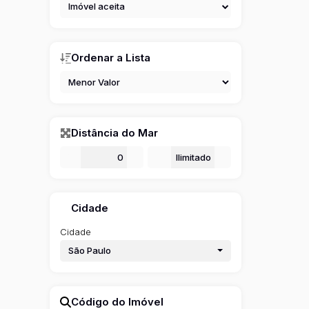
Imóvel aceita
Ordenar a Lista
Distância do Mar
De
m
Até
m
Cidade
Cidade
São Paulo
Código do Imóvel