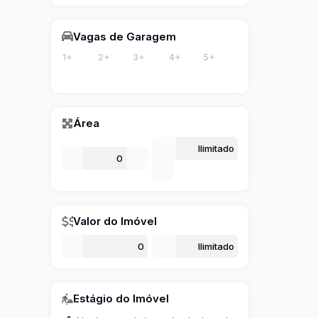
Vagas de Garagem
1+
2+
3+
4+
5+
Área
Até
De
m²
m²
Valor do Imóvel
De
Até
Estágio do Imóvel