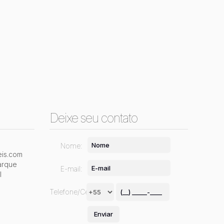
Deixe seu contato
Nome:
is.com
arque
E-mail:
l
Telefone/Celular: