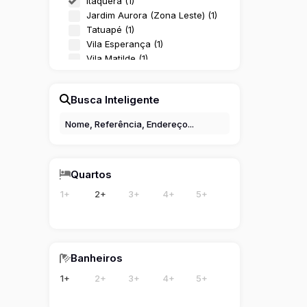
Itaquera (1)
Jardim Aurora (Zona Leste) (1)
Tatuapé (1)
Vila Esperança (1)
Vila Matilde (1)
Vila Ré (1)
Busca Inteligente
Quartos
1+
2+
3+
4+
5+
Banheiros
1+
2+
3+
4+
5+