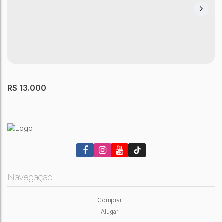
R$
13.000
Navegação
Comprar
GALPÃO SÃO PAULO
Alugar
Vila Antonieta
,
São Paulo
,
São Paulo
,
Brasil