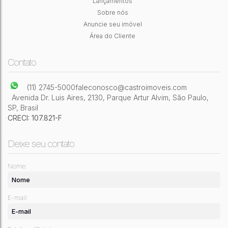
Lançamentos
Sobre nós
380m²
Privativo:
Anuncie seu imóvel
Área do Cliente
Contato
(11) 2745-5000
faleconosco@castroimoveis.com
Avenida Dr. Luis Aires
,
2130
,
Parque Artur Alvim
,
São Paulo
,
SP
,
Brasil
CRECI: 107.821-F
Deixe seu contato
Nome:
E-mail: