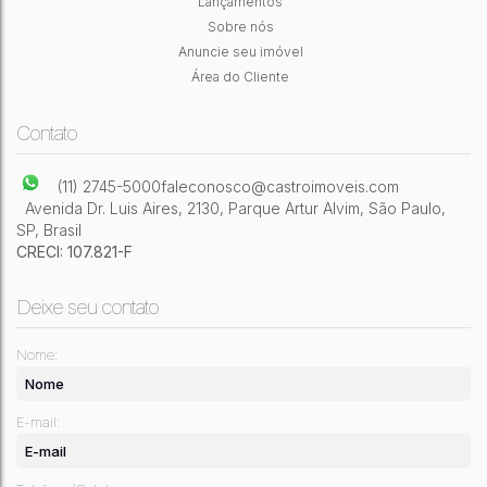
Lançamentos
Sobre nós
2
Dormitório(s)
1
Banheiro(s)
1
Sala(s)
120m²
Útil:
Anuncie seu imóvel
Área do Cliente
Contato
(11) 2745-5000
faleconosco@castroimoveis.com
Avenida Dr. Luis Aires
,
2130
,
Parque Artur Alvim
,
São Paulo
,
SP
,
Brasil
CRECI: 107.821-F
Deixe seu contato
Nome:
E-mail: