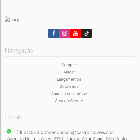
Navegação
Comprar
Alugar
Lançamentos
Sobre nós
Anuncie seu imóvel
Área do Cliente
Contato
(11) 2745-5000
faleconosco@castroimoveis.com
Avenida Dr. Luis Aires
,
2130
,
Parque Artur Alvim
,
São Paulo
,