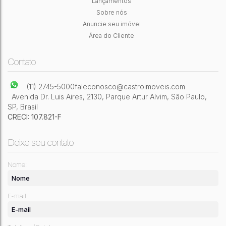
Lançamentos
Sobre nós
2
Dormitório(s)
2
Banheiro(s)
1
Sala(s)
48m²
Útil:
Anuncie seu imóvel
Área do Cliente
Contato
(11) 2745-5000
faleconosco@castroimoveis.com
Avenida Dr. Luis Aires
,
2130
,
Parque Artur Alvim
,
São Paulo
,
SP
,
Brasil
CRECI: 107.821-F
Deixe seu contato
Nome:
E-mail: