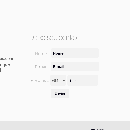
Deixe seu contato
Nome:
is.com
arque
E-mail:
l
Telefone/Celular: