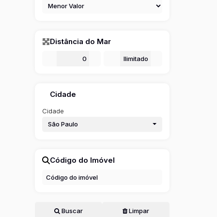
Distância do Mar
De
m
Até
m
Cidade
Cidade
São Paulo
Código do Imóvel
Buscar
Limpar