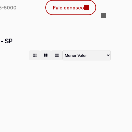
45-5000
Fale conosco
- SP