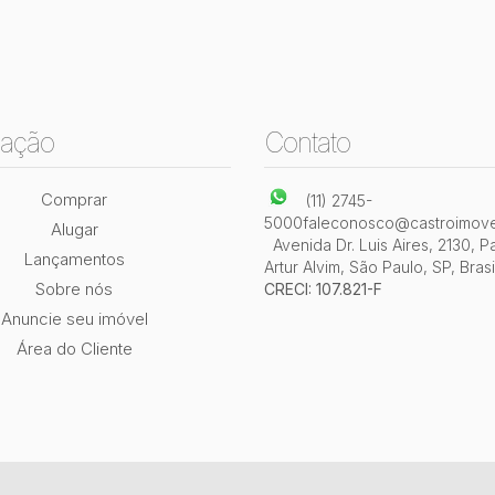
ação
Contato
Comprar
(11) 2745-
5000
faleconosco@castroimove
Alugar
Avenida Dr. Luis Aires
,
2130
,
P
Lançamentos
Artur Alvim
,
São Paulo
,
SP
,
Brasi
Sobre nós
CRECI: 107.821-F
Anuncie seu imóvel
Área do Cliente