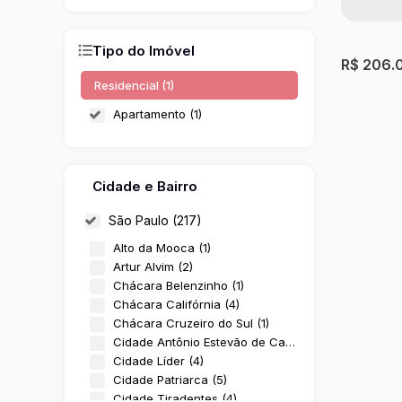
Tipo do Imóvel
R$
206.
Residencial (1)
Apartamento (1)
Cidade e Bairro
São Paulo (217)
Alto da Mooca (1)
Artur Alvim (2)
Aparta
Chácara Belenzinho (1)
- São 
Chácara Califórnia (4)
Fazenda
Chácara Cruzeiro do Sul (1)
Cidade Antônio Estevão de Carvalho (9)
2
Dormit
Cidade Líder (4)
39 ~ 4
Cidade Patriarca (5)
Cidade Tiradentes (4)