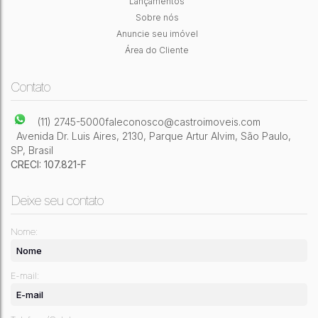
Lançamentos
Sobre nós
2
Dormitório(s)
1
Banheiro(s)
1
Sala(s)
49 ~ 50m²
Útil:
Anuncie seu imóvel
Área do Cliente
Contato
(11) 2745-5000
faleconosco@castroimoveis.com
Avenida Dr. Luis Aires
,
2130
,
Parque Artur Alvim
,
São Paulo
,
SP
,
Brasil
CRECI: 107.821-F
Deixe seu contato
Nome:
E-mail: