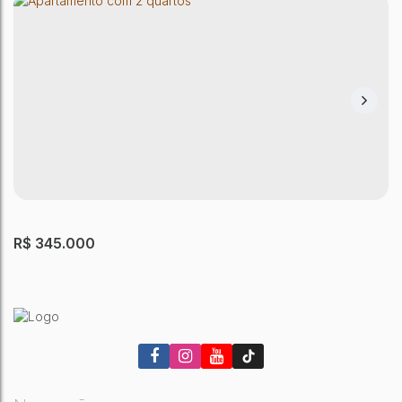
APARTAMENTO SÃO PAULO
Jardim Nordeste
,
São Paulo
,
São Paulo
,
Brasil
2
Dormitório(s)
1
Banheiro(s)
49m²
Útil:
R$
345.000