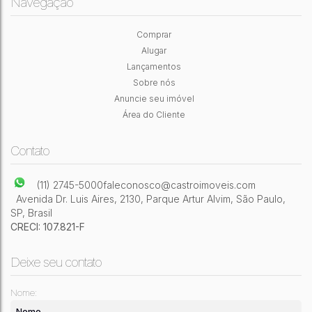
Navegação
Comprar
Apartamento com 2 quartos
Alugar
Jardim Nordeste
,
São Paulo
,
São Paulo
,
Brasil
Lançamentos
Sobre nós
2
Dormitório(s)
2
Banheiro(s)
2
Sala(s)
1
Vaga(s)
Anuncie seu imóvel
70m²
Útil:
Área do Cliente
Contato
(11) 2745-5000
faleconosco@castroimoveis.com
Avenida Dr. Luis Aires
,
2130
,
Parque Artur Alvim
,
São Paulo
,
SP
,
Brasil
CRECI: 107.821-F
Deixe seu contato
Nome: