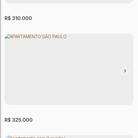
2
Dormitório(s)
1
Banheiro(s)
1
Sala(s)
50m²
Útil:
R$
310.000
APARTAMENTO SÃO PAULO
Jardim Nordeste
,
São Paulo
,
São Paulo
,
Brasil
2
Dormitório(s)
1
Banheiro(s)
1
Sala(s)
56m²
Útil:
R$
325.000