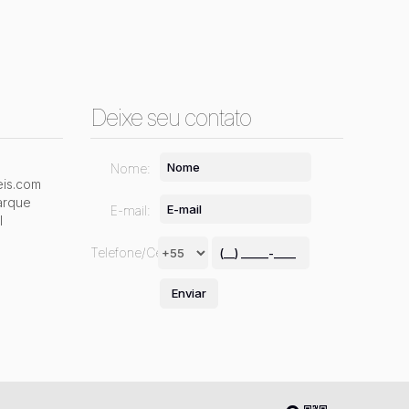
Deixe seu contato
Nome:
is.com
arque
E-mail:
l
Telefone/Celular: