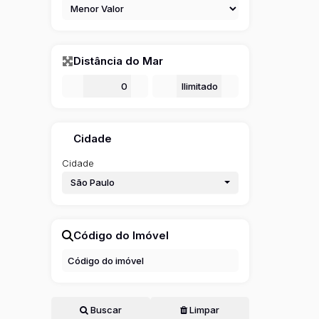
Distância do Mar
De
m
Até
m
Cidade
Cidade
São Paulo
Código do Imóvel
Buscar
Limpar