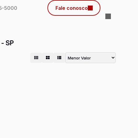
45-5000
Fale conosco
 - SP