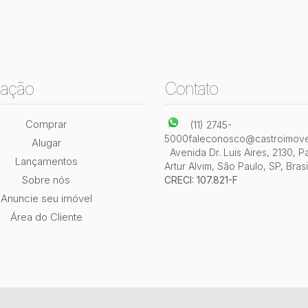
ação
Contato
Comprar
(11) 2745-
5000
faleconosco@castroimove
Alugar
Avenida Dr. Luis Aires
,
2130
,
P
Lançamentos
Artur Alvim
,
São Paulo
,
SP
,
Brasi
Sobre nós
CRECI: 107.821-F
Anuncie seu imóvel
Área do Cliente