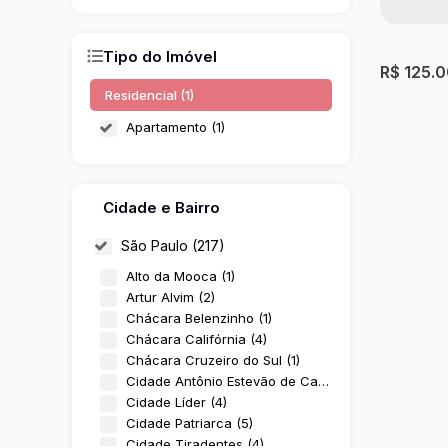
Tipo do Imóvel
R$
125.
Residencial (1)
Apartamento (1)
Cidade e Bairro
São Paulo (217)
Alto da Mooca (1)
Artur Alvim (2)
Aparta
Chácara Belenzinho (1)
- São 
Chácara Califórnia (4)
Jardim P
Chácara Cruzeiro do Sul (1)
Cidade Antônio Estevão de Carvalho (9)
2
Dormit
Cidade Líder (4)
Cidade Patriarca (5)
Cidade Tiradentes (4)