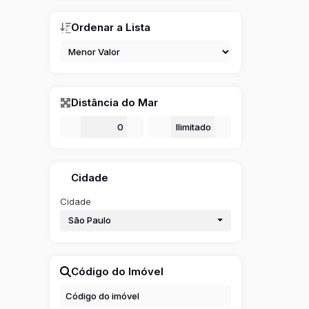
Ordenar a Lista
Distância do Mar
De
m
Até
m
Cidade
Cidade
São Paulo
Código do Imóvel