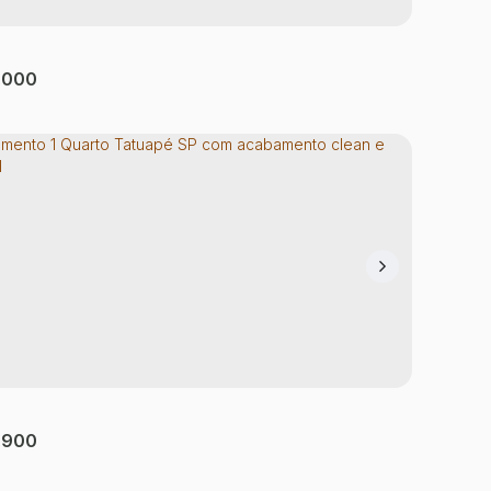
.000
amento com 2 quartos, Tatuapé - São Paulo
é
,
São Paulo
,
São Paulo
,
Brasil
tório(s)
1
Banheiro(s)
1
Sala(s)
54m²
Útil:
.900