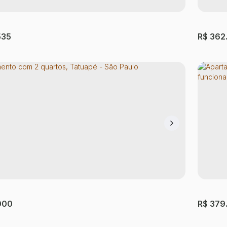
535
R$
362
atuapé
Apart
,
São Paulo
,
São Paulo
,
Brasil
Tatuap
mitório(s)
1
Banheiro(s)
27 ~ 41m²
Privativo:
2
Dormi
000
R$
379
al:
33m²
Útil: