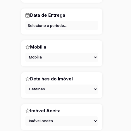
Vila Fernandes (1)
Vila Formosa (2)
Vila Gomes Cardim (2)
Data de Entrega
Vila Granada (1)
Vila Guilhermina (11)
Vila Lúcia (1)
Vila Mara (1)
Vila Matilde (4)
Mobilia
Vila Moreira (1)
Vila Nhocune (2)
Mobília
Vila Nova Manchester (1)
Vila Nova Savoia (1)
Vila Nova York (1)
Detalhes do Imóvel
Vila Parque Jabaquara (1)
Vila Prudente (1)
Detalhes
Vila Ré (10)
Vila Santa Teresa (Zona Leste) (1)
Vila Taquari (7)
Imóvel Aceita
Imóvel aceita