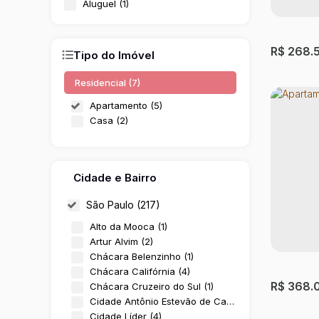
Aluguel (1)
R$
268.
Tipo do Imóvel
Residencial (7)
Apartamento (5)
Casa (2)
Cidade e Bairro
São Paulo (217)
Yees T
Alto da Mooca (1)
Artur Alvim (2)
Tatuapé
Chácara Belenzinho (1)
Chácara Califórnia (4)
1 ~ 2
Dor
R$
368.
Chácara Cruzeiro do Sul (1)
33m²
Tot
Cidade Antônio Estevão de Carvalho (9)
Cidade Líder (4)