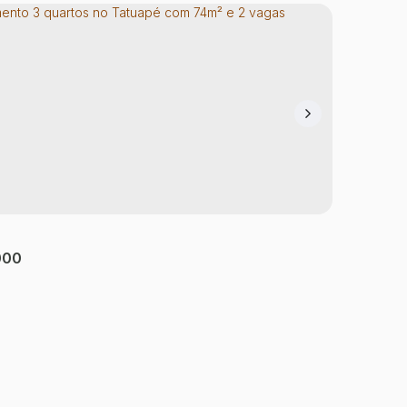
mento com 2 quartos, Tatuapé - São Paulo
Apart
acaba
,
São Paulo
,
São Paulo
,
Brasil
Tatuap
ório(s)
2
Banheiro(s)
1
Sala(s)
1
Suíte(s)
1
Vaga(s)
1
Dormi
000
:
37 ~ 