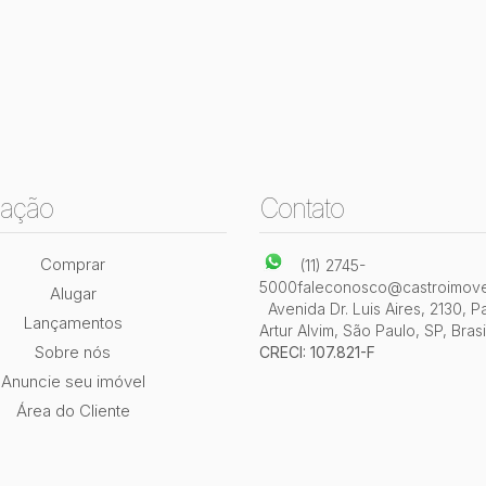
ação
Contato
Comprar
(11) 2745-
5000
faleconosco@castroimove
Alugar
Avenida Dr. Luis Aires
,
2130
,
P
Lançamentos
Artur Alvim
,
São Paulo
,
SP
,
Brasi
Sobre nós
CRECI: 107.821-F
Anuncie seu imóvel
Área do Cliente