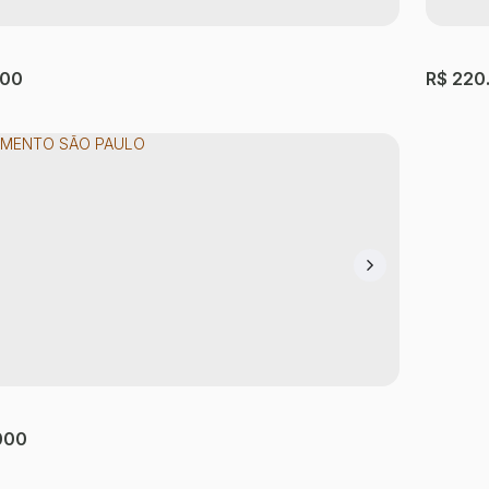
900
R$
220
AMENTO SÃO PAULO
Apart
Paulo
erança
,
São Paulo
,
São Paulo
,
Brasil
Vila E
rio(s)
1
Banheiro(s)
25m²
Útil:
2
Dormi
000