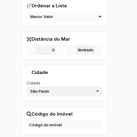
Ordenar a Lista
Distância do Mar
De
m
Até
m
Cidade
Cidade
São Paulo
Código do Imóvel