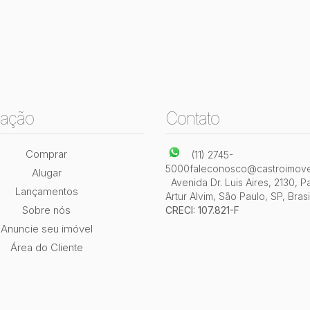
ação
Contato
Comprar
(11) 2745-
5000
faleconosco@castroimove
Alugar
Avenida Dr. Luis Aires
,
2130
,
P
Lançamentos
Artur Alvim
,
São Paulo
,
SP
,
Brasi
Sobre nós
CRECI: 107.821-F
Anuncie seu imóvel
Área do Cliente