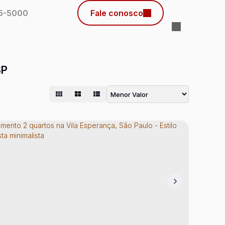
45-5000
Fale conosco
SP