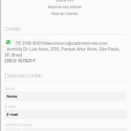
Sobre nós
2
Dormitório(s)
1
Banheiro(s)
1
Sala(s)
1
Vaga(s)
47m²
Útil:
Anuncie seu imóvel
Área do Cliente
Contato
(11) 2745-5000
faleconosco@castroimoveis.com
Avenida Dr. Luis Aires
,
2130
,
Parque Artur Alvim
,
São Paulo
,
SP
,
Brasil
CRECI: 107.821-F
Deixe seu contato
Nome:
E-mail:
Telefone/Celular: