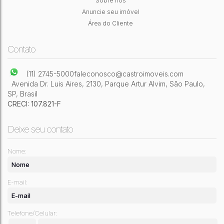
Sobre nós
2
Dormitório(s)
1
Banheiro(s)
1
Sala(s)
1
Vaga(s)
50m²
Útil:
Anuncie seu imóvel
Área do Cliente
Contato
(11) 2745-5000
faleconosco@castroimoveis.com
Avenida Dr. Luis Aires
,
2130
,
Parque Artur Alvim
,
São Paulo
,
SP
,
Brasil
CRECI: 107.821-F
Deixe seu contato
Nome:
E-mail:
Telefone/Celular: