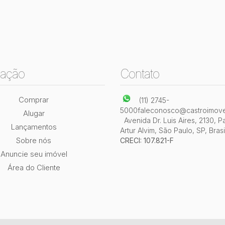
ação
Contato
Comprar
(11) 2745-
5000
faleconosco@castroimove
Alugar
Avenida Dr. Luis Aires
,
2130
,
P
Lançamentos
Artur Alvim
,
São Paulo
,
SP
,
Brasi
Sobre nós
CRECI: 107.821-F
Anuncie seu imóvel
Área do Cliente