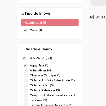
Tipo do Imóvel
R$
950.
Residencial (1)
Casa (1)
Cidade e Bairro
São Paulo (89)
Água Fria (1)
Artur Alvim (4)
CASA 
Chácara Tatuapé (1)
Cidade Antônio Estevão de Carvalho (1)
Água Fri
Cidade Líder (6)
Cidade Patriarca (3)
2
Dormit
Conjunto Habitacional Padre José de Anchieta (3)
Itaquera (2)
Jardim América da Penha (1)