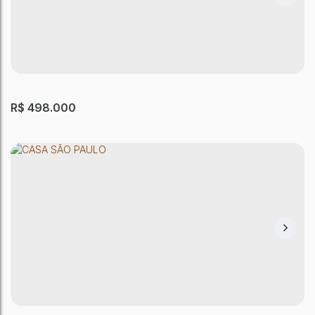
R$
498.000
CASA SÃO PAULO
Artur Alvim
,
São Paulo
,
São Paulo
,
Brasil