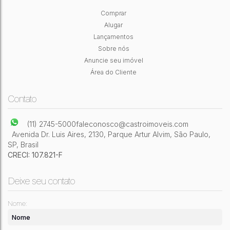
Comprar
CASA SÃO PAULO
Alugar
Artur Alvim
,
São Paulo
,
São Paulo
,
Brasil
Lançamentos
Sobre nós
3
Dormitório(s)
3
Banheiro(s)
220m²
Privativo:
1
Sala(s)
Anuncie seu imóvel
1
Suíte(s)
220m²
Útil:
Área do Cliente
Contato
(11) 2745-5000
faleconosco@castroimoveis.com
Avenida Dr. Luis Aires
,
2130
,
Parque Artur Alvim
,
São Paulo
,
SP
,
Brasil
CRECI: 107.821-F
Deixe seu contato
Nome: