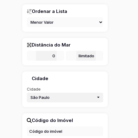
Ordenar a Lista
Distância do Mar
De
m
Até
m
Cidade
Cidade
São Paulo
Código do Imóvel