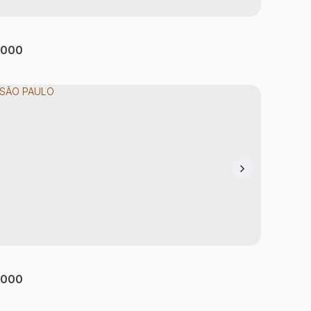
.000
 SÃO PAULO
 Líder
,
São Paulo
,
São Paulo
,
Brasil
tório(s)
1
Banheiro(s)
87m²
Privativo:
1
Sala(s)
.000