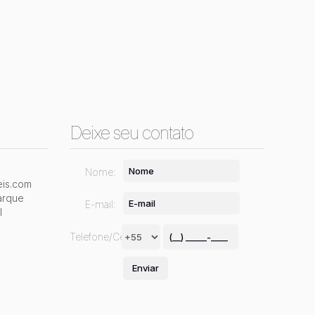
Deixe seu contato
Nome:
is.com
arque
E-mail:
l
Telefone/Celular: