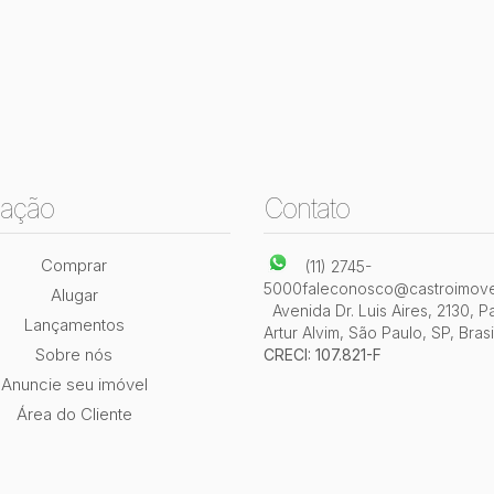
ação
Contato
Comprar
(11) 2745-
5000
faleconosco@castroimove
Alugar
Avenida Dr. Luis Aires
,
2130
,
P
Lançamentos
Artur Alvim
,
São Paulo
,
SP
,
Brasi
Sobre nós
CRECI: 107.821-F
Anuncie seu imóvel
Área do Cliente