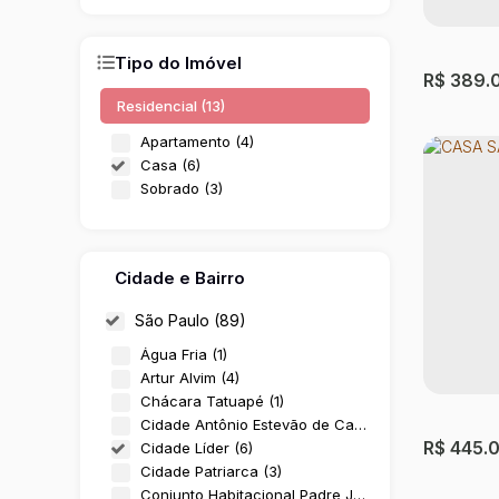
Tipo do Imóvel
R$
389.
Residencial (13)
Apartamento (4)
Casa (6)
Sobrado (3)
Cidade e Bairro
São Paulo (89)
CASA 
Água Fria (1)
Artur Alvim (4)
Cidade L
Chácara Tatuapé (1)
Cidade Antônio Estevão de Carvalho (1)
2
Dormit
R$
445.
Cidade Líder (6)
60m²
Útil
Cidade Patriarca (3)
Conjunto Habitacional Padre José de Anchieta (3)