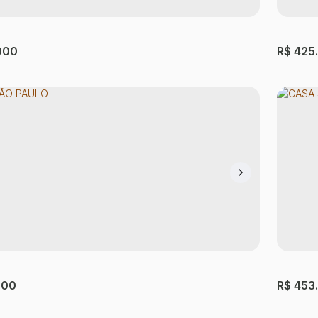
000
R$
425
SÃO PAULO
CASA
íder
,
São Paulo
,
São Paulo
,
Brasil
Cidade
ório(s)
1
Banheiro(s)
60m²
Privativo:
1
Sala(s)
3
Dormi
000
R$
453
: