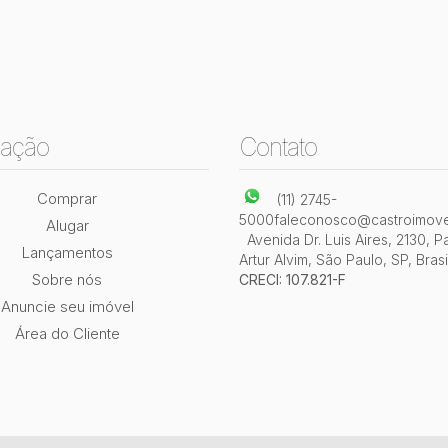
ação
Contato
Comprar
(11) 2745-
5000
faleconosco@castroimove
Alugar
Avenida Dr. Luis Aires
,
2130
,
P
Lançamentos
Artur Alvim
,
São Paulo
,
SP
,
Brasi
Sobre nós
CRECI: 107.821-F
Anuncie seu imóvel
Área do Cliente