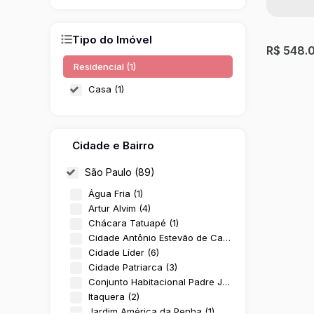
Tipo do Imóvel
R$
548.
Residencial (1)
Casa (1)
Cidade e Bairro
São Paulo (89)
Água Fria (1)
Artur Alvim (4)
Casa c
Chácara Tatuapé (1)
Cidade Antônio Estevão de Carvalho (1)
Jardim E
Cidade Líder (6)
Cidade Patriarca (3)
3
Dormit
Conjunto Habitacional Padre José de Anchieta (3)
125m²
Úti
Itaquera (2)
Jardim América da Penha (1)