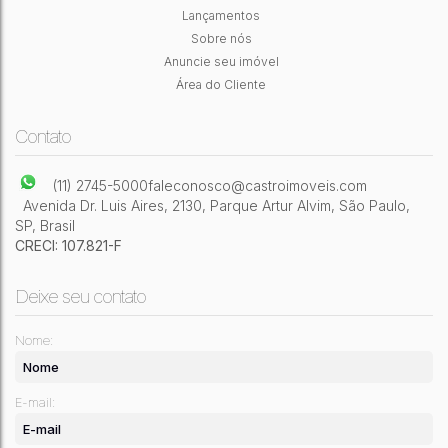
Brasil
Lançamentos
Sobre nós
2
Dormitório(s)
1
Banheiro(s)
1
Sala(s)
2
Vaga(s)
Anuncie seu imóvel
180m²
Útil:
Área do Cliente
Contato
(11) 2745-5000
faleconosco@castroimoveis.com
Avenida Dr. Luis Aires
,
2130
,
Parque Artur Alvim
,
São Paulo
,
SP
,
Brasil
CRECI: 107.821-F
Deixe seu contato
Nome:
E-mail: