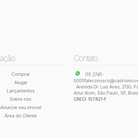
ação
Contato
Comprar
(11) 2745-
5000
faleconosco@castroimove
Alugar
Avenida Dr. Luis Aires
,
2130
,
P
Lançamentos
Artur Alvim
,
São Paulo
,
SP
,
Brasi
Sobre nós
CRECI: 107.821-F
Anuncie seu imóvel
Área do Cliente