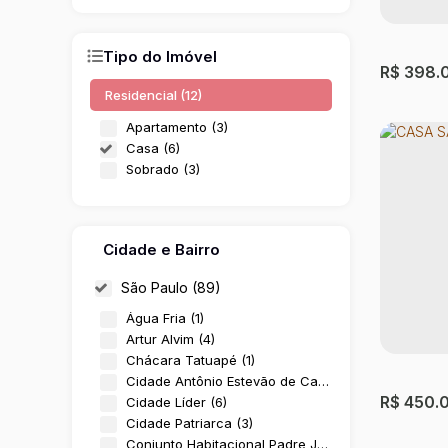
Tipo do Imóvel
R$
398.
Residencial (12)
Apartamento (3)
Casa (6)
Sobrado (3)
Cidade e Bairro
São Paulo (89)
CASA 
Água Fria (1)
Artur Alvim (4)
Penha d
Chácara Tatuapé (1)
Cidade Antônio Estevão de Carvalho (1)
2
Dormit
R$
450.
Cidade Líder (6)
Cidade Patriarca (3)
Conjunto Habitacional Padre José de Anchieta (3)