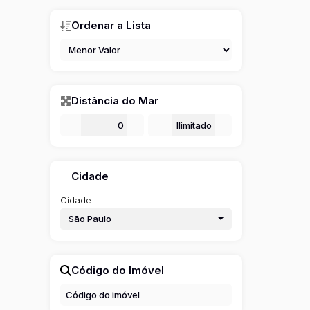
Ordenar a Lista
Distância do Mar
De
m
Até
m
Cidade
Cidade
São Paulo
Código do Imóvel