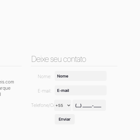
Deixe seu contato
Nome:
is.com
arque
E-mail:
l
Telefone/Celular: