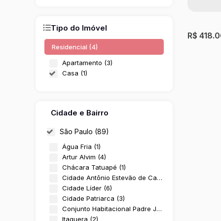
Tipo do Imóvel
R$
418.
Residencial (4)
Apartamento (3)
Casa (1)
Cidade e Bairro
São Paulo (89)
Água Fria (1)
CASA 
Artur Alvim (4)
Chácara Tatuapé (1)
Vila Esp
Cidade Antônio Estevão de Carvalho (1)
Cidade Líder (6)
2
Dormit
Cidade Patriarca (3)
56m²
Útil
Conjunto Habitacional Padre José de Anchieta (3)
Itaquera (2)