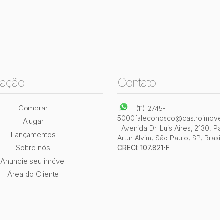
ação
Contato
Comprar
(11) 2745-
5000
faleconosco@castroimove
Alugar
Avenida Dr. Luis Aires
,
2130
,
P
Lançamentos
Artur Alvim
,
São Paulo
,
SP
,
Brasi
Sobre nós
CRECI: 107.821-F
Anuncie seu imóvel
Área do Cliente