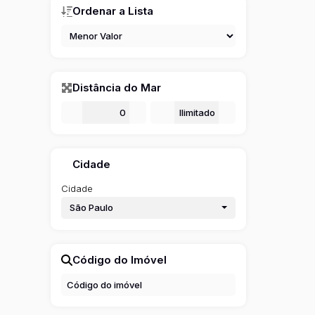
Ordenar a Lista
Distância do Mar
De
m
Até
m
Cidade
Cidade
São Paulo
Código do Imóvel