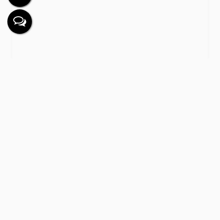
APARTAMENTO SÃO PAULO
2
Dormitório(s)
1
Banheiro(s)
1
Sala(s)
1
Suíte(s)
Útil:
48m²
R$
245.000