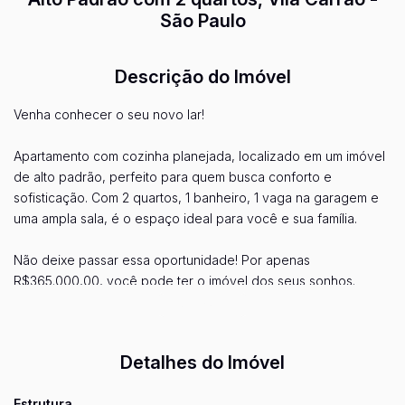
São Paulo
Descrição do Imóvel
Venha conhecer o seu novo lar!
Apartamento com cozinha planejada, localizado em um imóvel
de alto padrão, perfeito para quem busca conforto e
sofisticação. Com 2 quartos, 1 banheiro, 1 vaga na garagem e
uma ampla sala, é o espaço ideal para você e sua família.
Não deixe passar essa oportunidade! Por apenas
R$365.000,00, você pode ter o imóvel dos seus sonhos.
Agende uma visita conosco e venha conhecer de perto todos
Ver mais...
os detalhes dessa incrível residência.
Detalhes do Imóvel
Entre em contato agora mesmo!
Estrutura