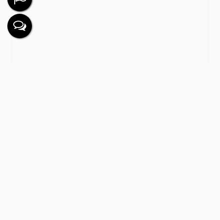
APARTAMENTO SÃO PAULO
2
Dormitório(s)
1
Banheiro(s)
1
Sala(s)
Útil:
39m²
R$
261.000