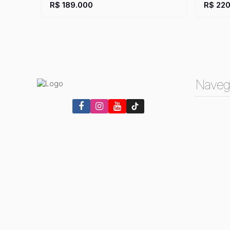
Útil:
45m²
1
Vaga(s
R$
189.000
R$
220
Naveg