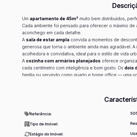
Descriç
Um
apartamento de 45m²
muito bem distribuídos, perf
Cada ambiente foi pensado para oferecer o máximo de 
aconchego em cada detalhe.
A
sala de estar ampla
convida a momentos de descontra
generosa que torna o ambiente ainda mais agradável. A
acolhedora e convidativa, ideal para o estilo de vida ur
A
cozinha com armários planejados
oferece organiza
cada centímetro com inteligência e bom gosto. Os
dois 
família ou servindo como quarto e home office — uma s
O imóvel conta ainda com
banheiro bem dimensionad
Ve
pede. Tudo pronto para morar, com acabamentos de bom
O condomínio é um capítulo à parte:
portaria 24 horas
g
Caracterís
festas
e a
churrasqueira
são convites permanentes pa
tranquilidade dentro de casa, sem precisar sair do cond
50
Referência:
A localização é um dos grandes trunfos deste imóvel. S
Res
estará próximo a uma ampla rede de comércio, mercados,
Tipo de Imóvel:
conhecida por ser um polo em constante valorização, com
Us
Estágio do Imóvel: