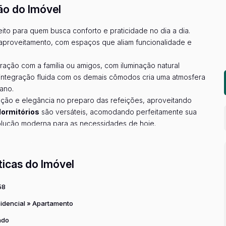
ão do Imóvel
eito para quem busca conforto e praticidade no dia a dia.
aproveitamento, com espaços que aliam funcionalidade e
ção com a família ou amigos, com iluminação natural
 integração fluida com os demais cômodos cria uma atmosfera
bano.
ção e elegância no preparo das refeições, aproveitando
dormitórios
são versáteis, acomodando perfeitamente sua
olução moderna para as necessidades de hoje.
o
e
área de serviço
que trazem a praticidade que o dia a dia
r mais...
 padrão que valorizam o imóvel sem abrir mão do conforto.
arante segurança total para sua família, enquanto o
salão de
ticas do Imóvel
ra reunir quem você ama nos fins de semana. Lazer e
omínio.
58
ituado no
bairro Colônia, Zona Leste de São Paulo
, você
idencial
»
Apartamento
 farmácias, escolas e transporte público. A região é
 excelente infraestrutura urbana e fácil acesso às principais
ado