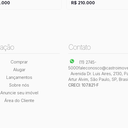
)
Útil:
39 ~ 40m²
1
Vaga(s)
Útil:
39
.000
R$
210.000
ação
Contato
Comprar
(11) 2745-
5000
faleconosco@castroimove
Alugar
Avenida Dr. Luis Aires
,
2130
,
P
Lançamentos
Artur Alvim
,
São Paulo
,
SP
,
Brasi
Sobre nós
CRECI: 107.821-F
Anuncie seu imóvel
Área do Cliente