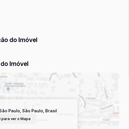
R$ 300
, este apartamento é uma oportunidade real tanto para
 buscam rentabilidade.
Aceita financiamento
, o que amplia
 de conquistar seu espaço em um bairro consolidado, com
ção do Imóvel
do Imóvel
São Paulo
,
São Paulo
,
Brasil
 para ver o
Mapa