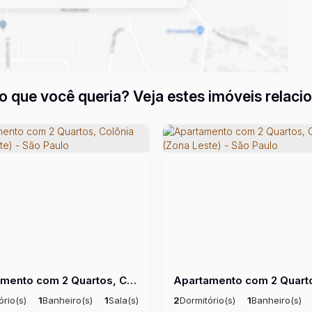
o que você queria? Veja estes imóveis relaci
Apartamento com 2 Quartos, Colônia (Zona Leste) - São Paulo
ório(s)
1
Banheiro(s)
1
Sala(s)
2
Dormitório(s)
1
Banheiro(s)