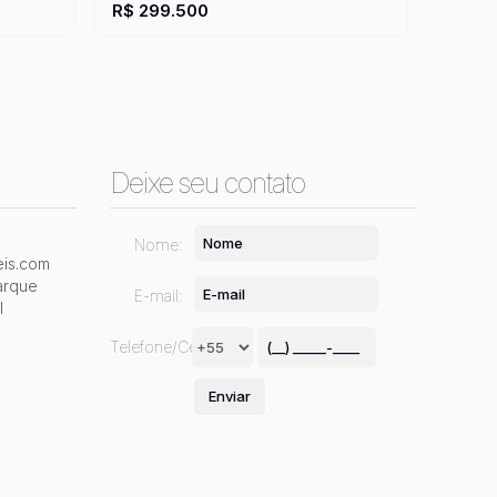
 ~ 40m²
1
Vaga(s)
Útil:
45m²
R$
299.500
Deixe seu contato
Nome:
is.com
arque
E-mail:
l
Telefone/Celular: