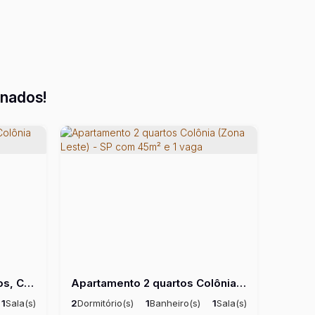
onados!
Apartamento com 2 Quartos, Colônia (Zona Leste) - São Paulo
Apartamento 2 quartos Colônia (Zona Leste) - SP com 45m² e 1 vaga
1
Sala(s)
2
Dormitório(s)
1
Banheiro(s)
1
Sala(s)