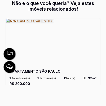
Não é o que você queria? Veja estes
imóveis relacionados!
APARTAMENTO SÃO PAULO
1
Dormitório(s)
1
Banheiro(s)
1
Sala(s)
Útil:
39m²
R$
200.000