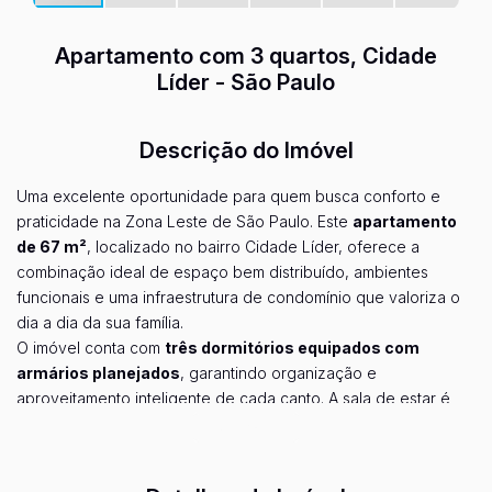
Apartamento com 3 quartos, Cidade
Líder - São Paulo
Descrição do Imóvel
Uma excelente oportunidade para quem busca conforto e
praticidade na Zona Leste de São Paulo. Este
apartamento
de 67 m²
, localizado no bairro Cidade Líder, oferece a
combinação ideal de espaço bem distribuído, ambientes
funcionais e uma infraestrutura de condomínio que valoriza o
dia a dia da sua família.
O imóvel conta com
três dormitórios equipados com
armários planejados
, garantindo organização e
aproveitamento inteligente de cada canto. A sala de estar é
ampla e convidativa, perfeita para reunir amigos e familiares
Ver mais...
com conforto. A cozinha, também com
armários planejados
,
alia beleza e funcionalidade para facilitar a rotina.