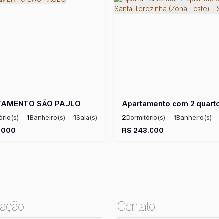
TAMENTO SÃO PAULO
ório(s)
1
Banheiro(s)
1
Sala(s)
2
Dormitório(s)
1
Banheiro(s)
²
1
Vaga(s)
Ú
.000
R$
243.000
ação
Contato