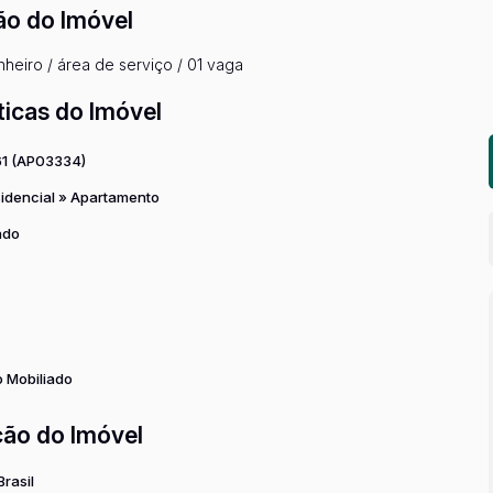
ão do Imóvel
nheiro / área de serviço / 01 vaga
ticas do Imóvel
61
(AP03334)
idencial
»
Apartamento
ado
 Mobiliado
ção do Imóvel
Brasil