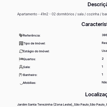
Descriç
Apartamento - 41m2 - 02 dormitórios / sala / cozinha / ba
Caracterís
38
Referência:
Res
Tipo de Imóvel:
Us
Estágio do Imóvel:
2
Quartos:
1
Sala:
1
Banheiro:
Não
Mobílias:
Localiza
Jardim Santa Terezinha (Zona Leste)
São Paulo
São Paulo, 