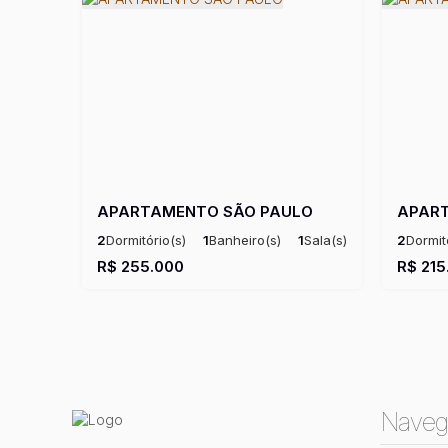
APARTAMENTO SÃO PAULO
APAR
2
Dormitório(s)
1
Banheiro(s)
1
Sala(s)
2
Dormit
Útil:
41m²
Útil:
41m
R$
255.000
R$
215
Naveg