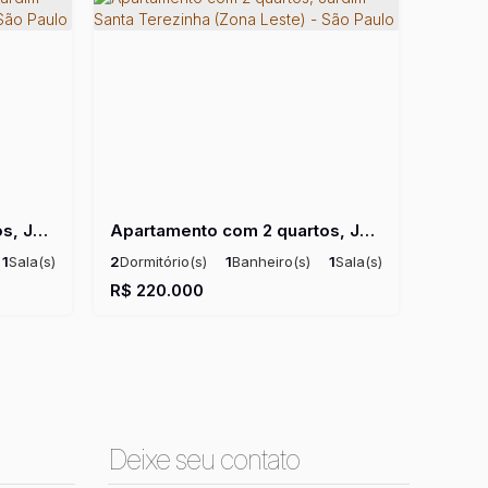
Apartamento com 2 quartos, Jardim Santa Terezinha (Zona Leste) - São Paulo
Apartamento com 2 quartos, Jardim Santa Terezinha (Zona Leste) - São Paulo
1
Sala(s)
2
Dormitório(s)
1
Banheiro(s)
1
Sala(s)
til:
52m²
Útil:
42 ~ 45m²
R$
220.000
Deixe seu contato