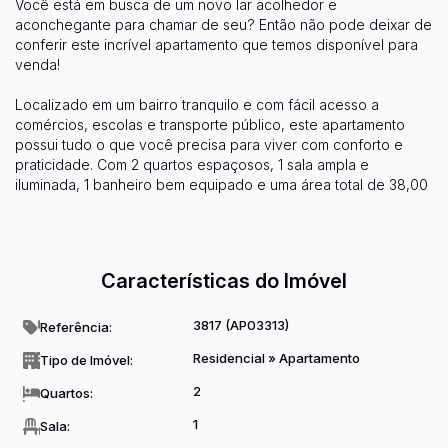
Você está em busca de um novo lar acolhedor e
aconchegante para chamar de seu? Então não pode deixar de
conferir este incrível apartamento que temos disponível para
venda!
Localizado em um bairro tranquilo e com fácil acesso a
comércios, escolas e transporte público, este apartamento
possui tudo o que você precisa para viver com conforto e
praticidade. Com 2 quartos espaçosos, 1 sala ampla e
iluminada, 1 banheiro bem equipado e uma área total de 38,00
m2, este imóvel é perfeito para casais jovens, famílias
Ver mais...
pequenas ou até mesmo investidores em busca de um bom
negócio.
Características do Imóvel
Além disso, o apartamento conta com uma cozinha planejada,
área de serviço, e uma vaga de garagem coberta. E para
completar, o condomínio oferece uma infraestrutura completa
3817
(AP03313)
Referência:
com salão de festas, playground, quadra esportiva e portaria
Residencial
»
Apartamento
Tipo de Imóvel:
24 horas para garantir a segurança e o bem-estar de todos os
moradores.
2
Quartos:
Não perca esta oportunidade única de adquirir um imóvel de
1
Sala:
qualidade por um preço acessível. Entre em contato conosco