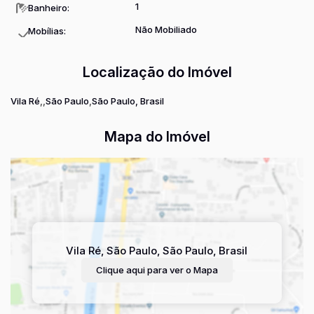
1
Banheiro:
agora mesmo e agende uma visita para conhecer
pessoalmente este maravilhoso apartamento. Estamos
Não Mobiliado
Mobílias:
ansiosos para te ajudar a encontrar o lar dos seus sonhos!
Para mais informações, entre em contato pelo telefone: (11)
Localização do Imóvel
2745.5000.
Vila Ré
São Paulo
São Paulo, Brasil
Mapa do Imóvel
Vila Ré
,
São Paulo
,
São Paulo
,
Brasil
Clique aqui para ver o
Mapa