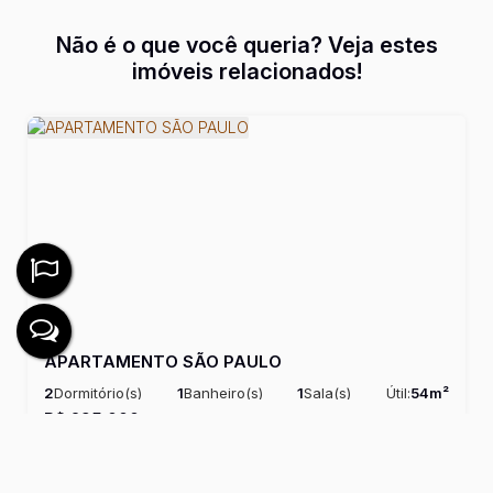
Não é o que você queria? Veja estes
imóveis relacionados!
APARTAMENTO SÃO PAULO
2
Dormitório(s)
1
Banheiro(s)
1
Sala(s)
Útil:
54m²
R$
295.000