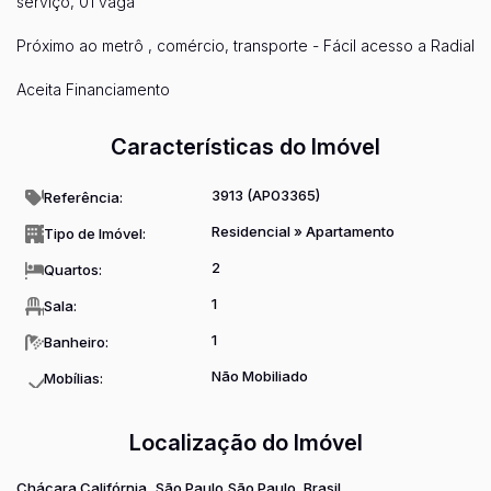
serviço, 01 vaga
Próximo ao metrô , comércio, transporte - Fácil acesso a Radial
Aceita Financiamento
Características do Imóvel
3913
(AP03365)
Referência:
Residencial
»
Apartamento
Tipo de Imóvel:
2
Quartos:
1
Sala:
1
Banheiro:
Não Mobiliado
Mobílias:
Localização do Imóvel
Chácara Califórnia
São Paulo
São Paulo, Brasil