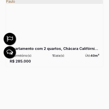
Apartamento com 2 quartos, Chácara Califórnia - São Paulo
2
Dormitório(s)
1
Sala(s)
Útil:
40m²
R$
285.000