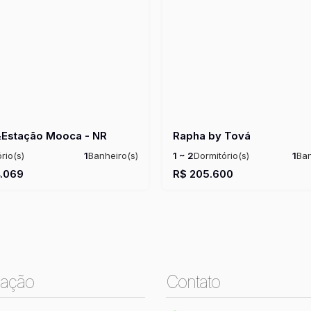
&Estação Mooca - NR
Rapha by Tová
rio(s)
1
Banheiro(s)
1 ~ 2
Dormitório(s)
1
Ban
:
25 ~ 30m²
1
Suíte(s)
Total:
25m²
Privativo:
28 ~ 36m²
Tot
.069
R$
205.600
~ 30m²
Útil:
28 ~ 36m²
ação
Contato