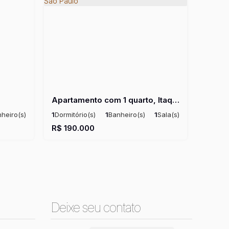
Apartamento com 1 quarto, Itaquera - São Paulo
heiro(s)
1
Dormitório(s)
1
Banheiro(s)
1
Sala(s)
al:
28m²
Útil:
35m²
R$
190.000
Deixe seu contato