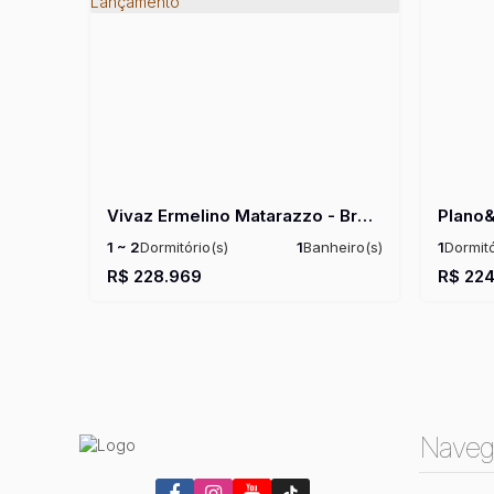
Vivaz Ermelino Matarazzo - Breve Lançamento
Plano
1 ~ 2
Dormitório(s)
1
Banheiro(s)
1
Dormitó
Privativo:
24 ~ 32m²
Total:
24m²
Privativo
R$
228.969
R$
224
Útil:
24 ~ 31m²
Útil:
25 
Naveg