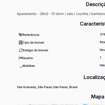
Descriç
Apartamento - 28m2 - 01 dorm / sala / cozinha / banheiro
Caracterís
37
Referência:
Res
Tipo de Imóvel:
No
Estágio do Imóvel:
1
Quarto:
Não
Mobílias:
Localiza
Vila Granada
São Paulo
São Paulo, Brasil
Mapa 