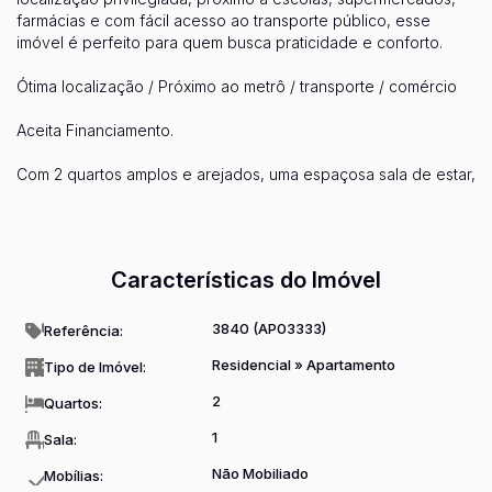
farmácias e com fácil acesso ao transporte público, esse
imóvel é perfeito para quem busca praticidade e conforto.
Ótima localização / Próximo ao metrô / transporte / comércio
Aceita Financiamento.
Com 2 quartos amplos e arejados, uma espaçosa sala de estar,
1 vaga de garagem e 48,00 m2 de área, esse apartamento é
Ver mais...
ideal para famílias pequenas, casais ou até mesmo para
investidores que procuram uma ótima oportunidade de
negócio.
Características do Imóvel
Além disso, o condomínio oferece diversas opções de lazer,
como salão de festas, churrasqueira, piscina e playground,
3840
(AP03333)
Referência:
garantindo momentos de diversão e descontração para toda a
Residencial
»
Apartamento
Tipo de Imóvel:
família.
2
Quartos:
Não perca essa chance de adquirir seu novo lar! Entre em
contato conosco para agendar uma visita e se encantar com
1
Sala:
cada detalhe desse maravilhoso apartamento. Aguardamos
Não Mobiliado
Mobílias:
por você!