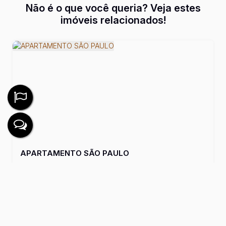
Não é o que você queria? Veja estes
imóveis relacionados!
APARTAMENTO SÃO PAULO
2
Dormitório(s)
1
Banheiro(s)
1
Sala(s)
Útil:
48m²
R$
215.000