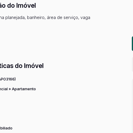
ão do Imóvel
ha planejada, banheiro, área de serviço, vaga
ticas do Imóvel
AP03166)
ncial
»
Apartamento
biliado