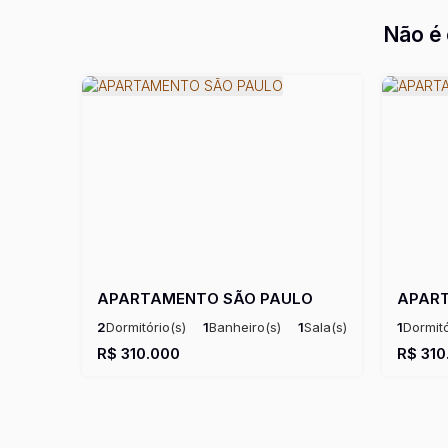
Não é 
APARTAMENTO SÃO PAULO
APAR
2
Dormitório(s)
1
Banheiro(s)
1
Sala(s)
1
Dormitó
Útil:
56m²
Útil:
49m
R$
310.000
R$
310