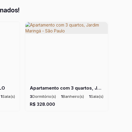
onados!
LO
Apartamento com 3 quartos, Jardim Maringá - São Paulo
1
Sala(s)
3
Dormitório(s)
1
Banheiro(s)
1
Sala(s)
1
Vaga(s)
Útil:
61m²
R$
328.000