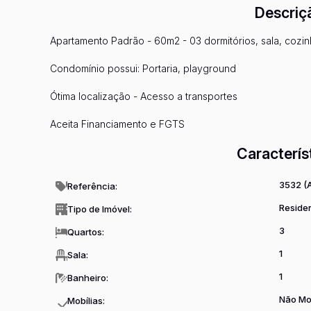
Descriç
Apartamento Padrão - 60m2 - 03 dormitórios, sala, cozin
Condomínio possui: Portaria, playground
Ótima localização - Acesso a transportes
Aceita Financiamento e FGTS
Caracterís
3532
(
Referência:
Reside
Tipo de Imóvel:
3
Quartos:
1
Sala:
1
Banheiro:
Não Mo
Mobílias: