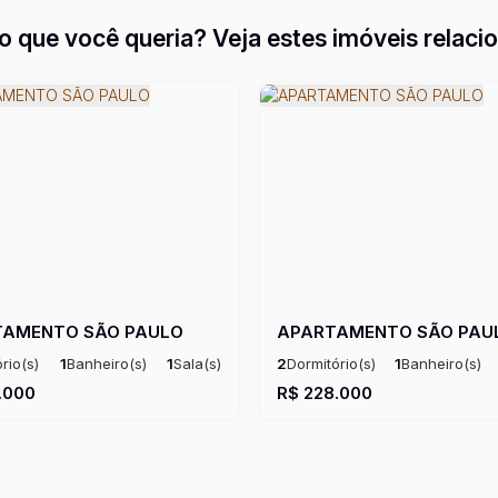
o que você queria? Veja estes imóveis relaci
TAMENTO SÃO PAULO
APARTAMENTO SÃO PAU
rio(s)
1
Banheiro(s)
1
Sala(s)
2
Dormitório(s)
1
Banheiro(s)
²
Útil:
50m²
.000
R$
228.000