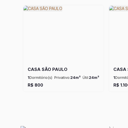
CASA SÃO PAULO
CASA 
1
Dormitório(s)
Privativo:
24m²
Útil:
24m²
1
Dormitó
Privativo
R$
800
R$
1.1