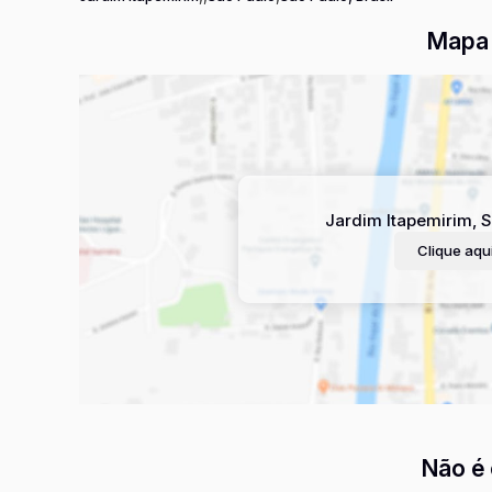
Mapa 
Jardim Itapemirim
,
S
Clique aqui
Não é 