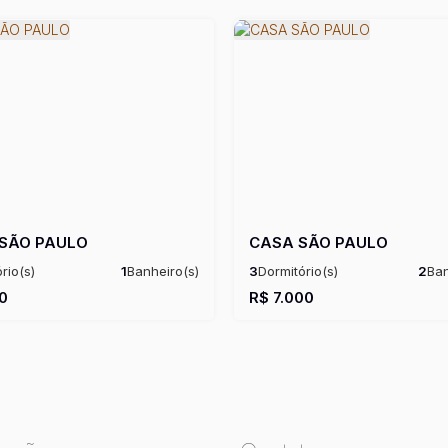
SÃO PAULO
CASA SÃO PAULO
rio(s)
1
Banheiro(s)
3
Dormitório(s)
2
Ban
:
40m²
1
Sala(s)
Útil:
40m²
Privativo:
147m²
2
Suíte(s)
Út
00
R$
7.000