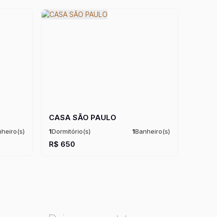
CASA SÃO PAULO
heiro(s)
1
Dormitório(s)
1
Banheiro(s)
il:
147m²
Privativo:
50m²
R$
650