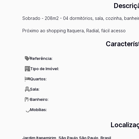
Descriç
Sobrado - 208m2 - 04 dormitórios, sala, cozinha, banhei
Próximo ao shopping Itaquera, Radial, fácil acesso
Caracterís
Referência:
Tipo de Imóvel:
Quartos:
Sala:
Banheiro:
Mobílias:
Localiza
Jardim Itapemirim
São Paulo
São Paulo, Brasil