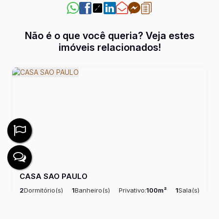
Não é o que você queria? Veja estes
imóveis relacionados!
CASA SAO PAULO
2
Dormitório(s)
1
Banheiro(s)
Privativo:
100m²
1
Sala(s)
Comprimento:
25m
Frente:
5m
R$
350.000