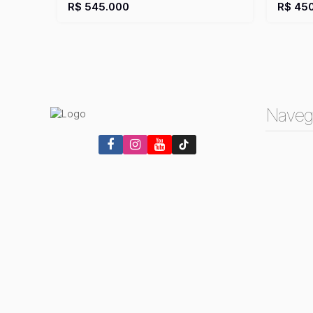
Privativo:
120m²
2
Sala(s)
Útil:
120m²
Privativo
R$
545.000
R$
450
Naveg