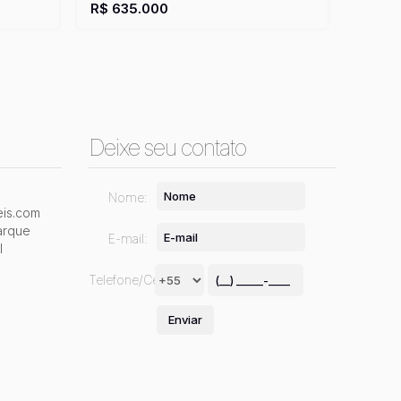
1
Suíte(s)
1
Suíte(s)
2
Vaga(s)
Útil:
102m²
Fundos:
17m
R$
635.000
Frente:
6m
Deixe seu contato
Nome:
is.com
arque
E-mail:
l
Telefone/Celular: