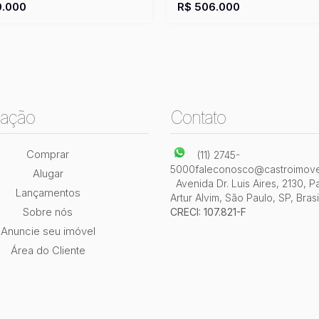
:
180m²
1
Sala(s)
Útil:
180m²
Privativo:
175m²
1
Sala(s)
.000
R$
506.000
Útil:
175m²
ação
Contato
Comprar
(11) 2745-
5000
faleconosco@castroimove
Alugar
Avenida Dr. Luis Aires
,
2130
,
P
Lançamentos
Artur Alvim
,
São Paulo
,
SP
,
Brasi
Sobre nós
CRECI: 107.821-F
Anuncie seu imóvel
Área do Cliente