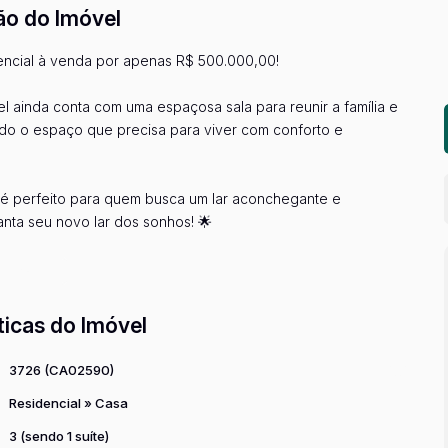
ão do Imóvel
dencial à venda por apenas R$ 500.000,00!
el ainda conta com uma espaçosa sala para reunir a família e
odo o espaço que precisa para viver com conforto e
l é perfeito para quem busca um lar aconchegante e
anta seu novo lar dos sonhos! 🌟
el oportunidade!
r mais...
ticas do Imóvel
3726
(CA02590)
Residencial
»
Casa
3 (sendo 1 suíte)