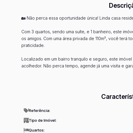
Descriç
🏡 Não perca essa oportunidade única! Linda casa resi
Com 3 quartos, sendo uma suíte, e 1 banheiro, este imóv
os amigos. Com uma área privada de 110m², você terá t
praticidade.
Localizado em um bairro tranquilo e seguro, este imóve
acolhedor. Não perca tempo, agende já uma visita e gar
Entre em contato conosco e saiba mais sobre essa incrív
Ve
Caracterís
Referência:
Tipo de Imóvel:
Quartos: