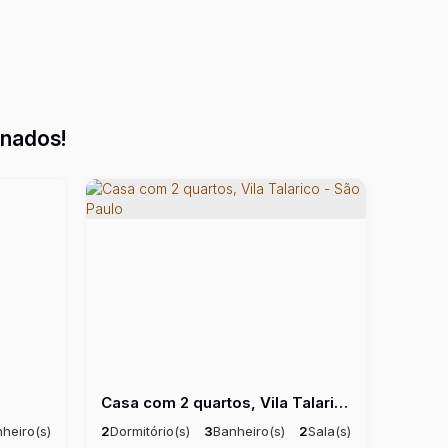
onados!
Casa com 2 quartos, Vila Talarico - São Paulo
heiro(s)
2
Dormitório(s)
3
Banheiro(s)
2
Sala(s)