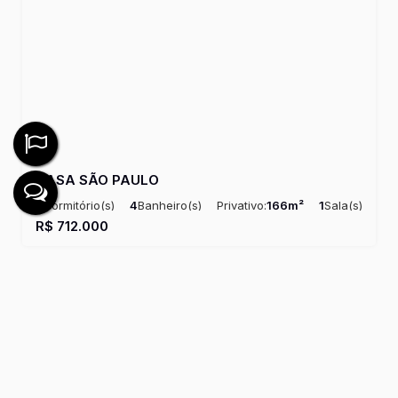
CASA SÃO PAULO
4
Dormitório(s)
4
Banheiro(s)
Privativo:
166m²
1
Sala(s)
4
Suíte(s)
Total:
166m²
Útil:
166m²
R$
712.000