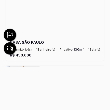
CASA SÃO PAULO
3
Dormitório(s)
1
Banheiro(s)
Privativo:
130m²
1
Sala(s)
Útil:
130m²
R$
450.000