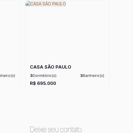
CASA SÃO PAULO
heiro(s)
3
Dormitório(s)
3
Banheiro(s)
til:
90m²
Privativo:
131m²
1
Sala(s)
1
Suíte(s)
R$
695.000
Útil:
131m²
Deixe seu contato