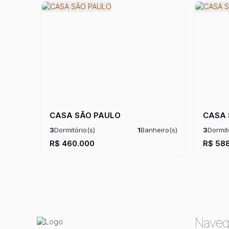
CASA SÃO PAULO
CASA 
3
Dormitório(s)
1
Banheiro(s)
3
Dormit
Privativo:
132m²
1
Sala(s)
1
Suíte(s)
Privativo
R$
460.000
R$
588
Naveg