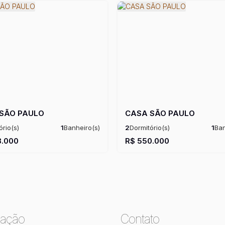
SÃO PAULO
CASA SÃO PAULO
ório(s)
1
Banheiro(s)
2
Dormitório(s)
1
Ban
:
160m²
1
Sala(s)
Privativo:
90m²
1
Sala(s)
Ú
.000
R$
550.000
ação
Contato