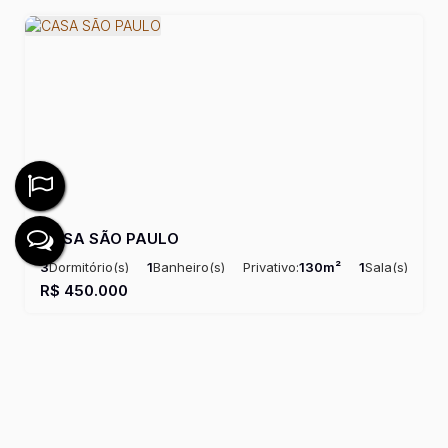
CASA SÃO PAULO
3
Dormitório(s)
1
Banheiro(s)
Privativo:
130m²
1
Sala(s)
Útil:
130m²
R$
450.000