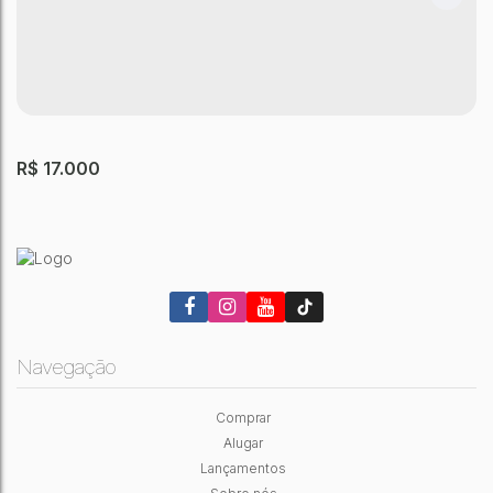
R$
17.000
Navegação
Comprar
PRÉDIO SÃO PAULO
Alugar
Parque Paineiras
,
São Paulo
,
São Paulo
,
Brasil
Lançamentos