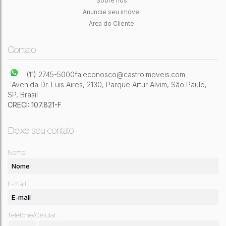
Sobre nós
1200m²
Útil:
Anuncie seu imóvel
Área do Cliente
Contato
(11) 2745-5000
faleconosco@castroimoveis.com
Avenida Dr. Luis Aires
,
2130
,
Parque Artur Alvim
,
São Paulo
,
SP
,
Brasil
CRECI: 107.821-F
Deixe seu contato
Nome:
E-mail:
Telefone/Celular: