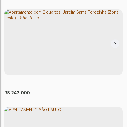
Apartamento com 2 quartos, Jardim Santa
Terezinha (Zona Leste) - São Paulo
Jardim Santa Terezinha (Zona Leste)
,
São Paulo
,
São Paulo
,
Brasil
2
Dormitório(s)
1
Banheiro(s)
1
Sala(s)
42 ~ 45m²
Útil:
R$
243.000