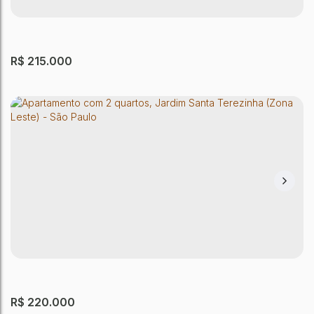
Brasil
2
Dormitório(s)
1
Banheiro(s)
1
Sala(s)
41m²
Útil:
R$
215.000
APARTAMENTO SÃO PAULO
Jardim Santa Terezinha (Zona Leste)
,
São Paulo
,
São Paulo
,
Brasil
2
Dormitório(s)
1
Banheiro(s)
1
Sala(s)
41m²
Útil:
R$
220.000