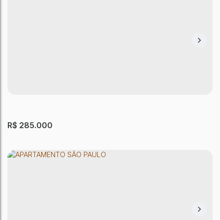
Apartamento com 2 quartos, Jardim Santa
Terezinha (Zona Leste) - São Paulo
Jardim Santa Terezinha (Zona Leste)
,
São Paulo
,
São Paulo
,
Brasil
2
Dormitório(s)
1
Banheiro(s)
1
Sala(s)
1
Vaga(s)
50m²
Útil:
R$
285.000