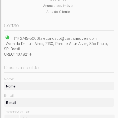
3
Dormitório(s)
1
Banheiro(s)
1
Sala(s)
59m²
Útil:
Anuncie seu imóvel
Área do Cliente
Contato
(11) 2745-5000
faleconosco@castroimoveis.com
Avenida Dr. Luis Aires
,
2130
,
Parque Artur Alvim
,
São Paulo
,
SP
,
Brasil
CRECI: 107.821-F
Deixe seu contato
Nome:
E-mail:
Telefone/Celular: