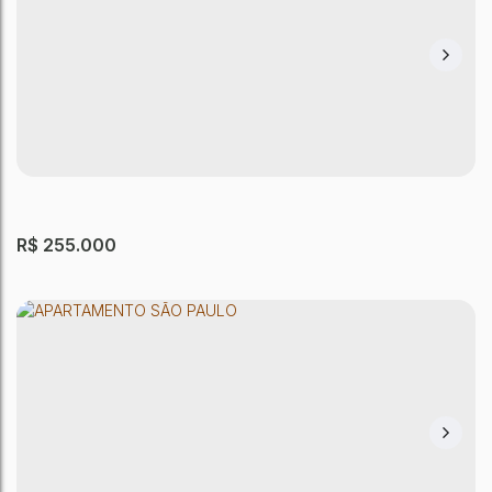
Apartamento com 2 quartos, Jardim Santa
Terezinha (Zona Leste) - São Paulo
Jardim Santa Terezinha (Zona Leste)
,
São Paulo
,
São Paulo
,
Brasil
2
Dormitório(s)
1
Banheiro(s)
1
Sala(s)
1
Vaga(s)
52m²
Útil:
R$
255.000
APARTAMENTO SÃO PAULO