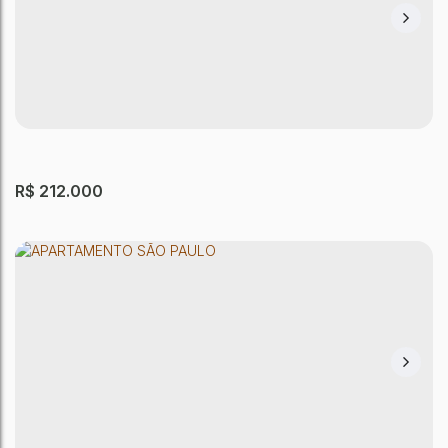
R$
212.000
APARTAMENTO SÃO PAULO
Jardim Santa Terezinha (Zona Leste)
,
São Paulo
,
São Paulo
,