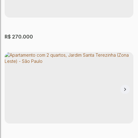
Jardim Santa Terezinha (Zona Leste)
,
São Paulo
,
São Paulo
,
Brasil
2
Dormitório(s)
1
Banheiro(s)
1
Sala(s)
41m²
Útil:
R$
270.000
APARTAMENTO SÃO PAULO
Jardim Santa Terezinha (Zona Leste)
,
São Paulo
,
São Paulo
,
Brasil
2
Dormitório(s)
1
Banheiro(s)
1
Sala(s)
55m²
Útil: