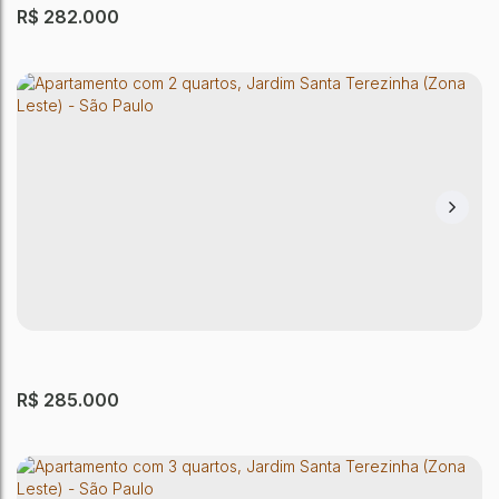
R$
282.000
Apartamento com 2 quartos, Jardim Santa
Terezinha (Zona Leste) - São Paulo
Jardim Santa Terezinha (Zona Leste)
,
São Paulo
,
São Paulo
,
Brasil
2
Dormitório(s)
1
Banheiro(s)
1
Sala(s)
1
Vaga(s)
49 ~ 50m²
Útil:
R$
285.000