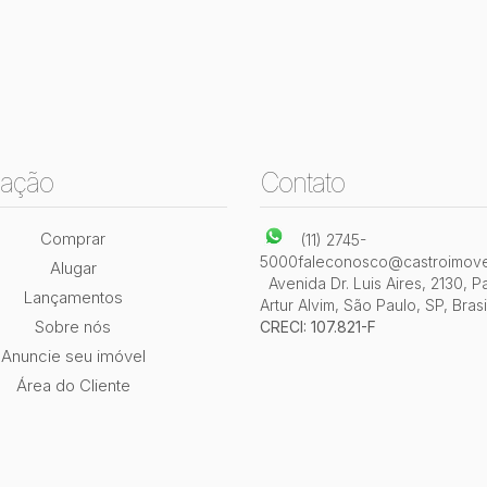
ação
Contato
Comprar
(11) 2745-
5000
faleconosco@castroimove
Alugar
Avenida Dr. Luis Aires
,
2130
,
P
Lançamentos
Artur Alvim
,
São Paulo
,
SP
,
Brasi
Sobre nós
CRECI: 107.821-F
Anuncie seu imóvel
Área do Cliente