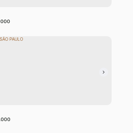
.000
 SÃO PAULO
 Nordeste
,
São Paulo
,
São Paulo
,
Brasil
tório(s)
95m²
Privativo:
1
Sala(s)
92m²
Útil:
.000