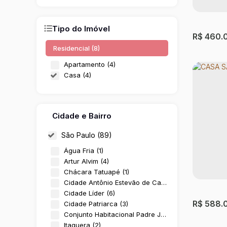
Tipo do Imóvel
R$
460.
Residencial (8)
Apartamento (4)
Casa (4)
Cidade e Bairro
São Paulo (89)
Água Fria (1)
CASA 
Artur Alvim (4)
Chácara Tatuapé (1)
Jardim 
Cidade Antônio Estevão de Carvalho (1)
Cidade Líder (6)
3
Dormit
R$
588.
Cidade Patriarca (3)
1
Suíte(s
Conjunto Habitacional Padre José de Anchieta (3)
Itaquera (2)