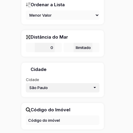
Ordenar a Lista
Distância do Mar
De
m
Até
m
Cidade
Cidade
São Paulo
Código do Imóvel