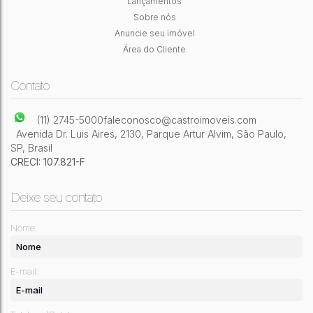
Lançamentos
Sobre nós
4
Dormitório(s)
3
Banheiro(s)
1
Sala(s)
1
Suíte(s)
Anuncie seu imóvel
1
Vaga(s)
95m²
Útil:
Área do Cliente
Contato
(11) 2745-5000
faleconosco@castroimoveis.com
Avenida Dr. Luis Aires
,
2130
,
Parque Artur Alvim
,
São Paulo
,
SP
,
Brasil
CRECI: 107.821-F
Deixe seu contato
Nome:
E-mail: