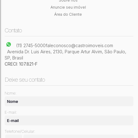
Sobre nós
3
Dormitório(s)
2
Banheiro(s)
1
Sala(s)
1
Suíte(s)
Anuncie seu imóvel
3
Vaga(s)
160m²
Útil:
Área do Cliente
Contato
(11) 2745-5000
faleconosco@castroimoveis.com
Avenida Dr. Luis Aires
,
2130
,
Parque Artur Alvim
,
São Paulo
,
SP
,
Brasil
CRECI: 107.821-F
Deixe seu contato
Nome:
E-mail:
Telefone/Celular: