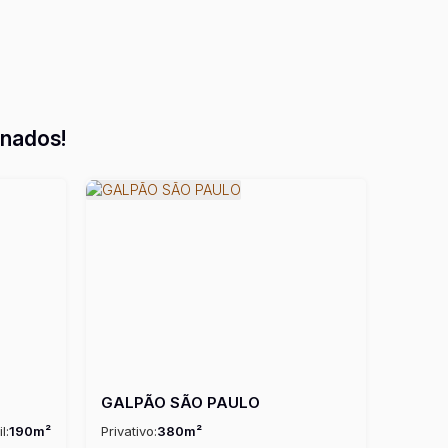
onados!
GALPÃO SÃO PAULO
il:
190m²
Privativo:
380m²