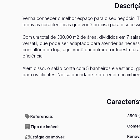
Descriç
Venha conhecer o melhor espaço para o seu negócio! Te
todas as características que você precisa para o suces
Com um total de 330,00 m2 de área, divididos em 7 sala
versátil, que pode ser adaptado para atender às necessi
consultório ou loja, aqui você encontrará a infraestrutu
eficiência.
Além disso, o salão conta com 5 banheiros e vestiario, 
para os clientes. Nossa prioridade é oferecer um ambie
acolhidos e tenham uma experiência positiva ao visitar 
Ve
A localização desse salão também é um grande diferenc
acesso e visibilidade, aqui você estará em uma região e
Caracterís
seu negócio. A proximidade com outros comércios e serv
clientes para o seu estabelecimento.
3599
Referência:
Além de todas essas características, o salão comercial
Comer
Tipo de Imóvel:
estacionamento para os clientes e segurança 24 horas.
Renov
garantir a tranquilidade e a confiança no local de trabalh
Estágio do Imóvel: