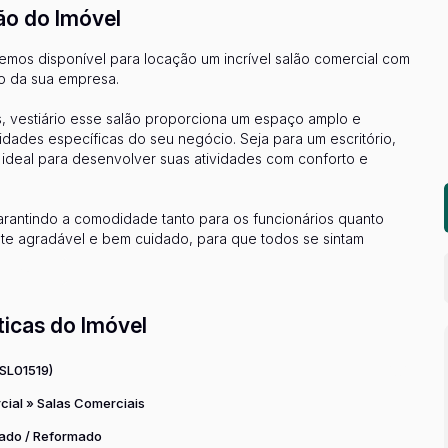
ão do Imóvel
mos disponível para locação um incrível salão comercial com
so da sua empresa.
s, vestiário esse salão proporciona um espaço amplo e
dades específicas do seu negócio. Seja para um escritório,
ra ideal para desenvolver suas atividades com conforto e
garantindo a comodidade tanto para os funcionários quanto
nte agradável e bem cuidado, para que todos se sintam
o seu estabelecimento.
r mais...
ial. Situado em uma área de grande movimento, com fácil
stratégica, que certamente contribuirá para o crescimento do
ticas do Imóvel
iços também é uma vantagem, pois isso atrairá ainda mais
(SL01519)
 oferece ainda algumas comodidades adicionais, como
cial
»
Salas Comerciais
 Sabemos o quanto esses aspectos são importantes para
ado / Reformado
o.