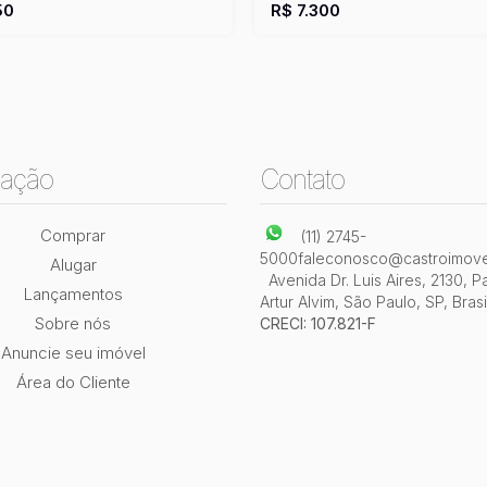
50
R$
7.300
ação
Contato
Comprar
(11) 2745-
5000
faleconosco@castroimove
Alugar
Avenida Dr. Luis Aires
,
2130
,
P
Lançamentos
Artur Alvim
,
São Paulo
,
SP
,
Brasi
Sobre nós
CRECI: 107.821-F
Anuncie seu imóvel
Área do Cliente