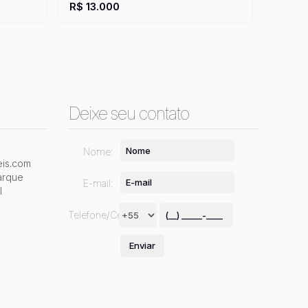
R$
13.000
Deixe seu contato
Nome:
is.com
arque
E-mail:
l
Telefone/Celular: