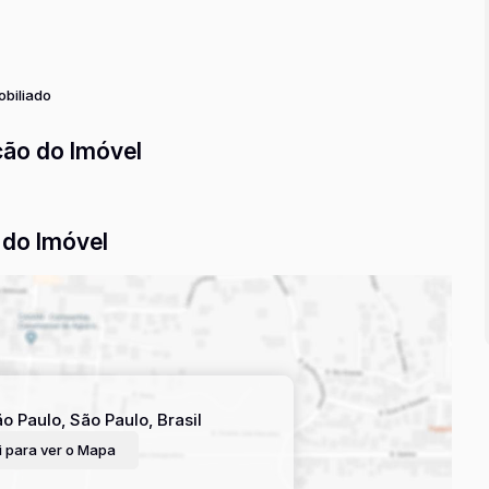
gócio um verdadeiro sucesso! Agende agora mesmo uma visita
salão comercial tem a oferecer. Estamos ansiosos para
os profissionais.
biliado
ção do Imóvel
do Imóvel
o Paulo
,
São Paulo
,
Brasil
 para ver o
Mapa