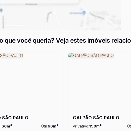
o que você queria? Veja estes imóveis relaci
 SÃO PAULO
GALPÃO SÃO PAULO
:
60m²
Útil:
60m²
Privativo:
190m²
Út