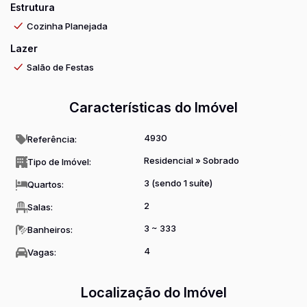
Estrutura
seus sonhos. Entre em contato conosco e agende uma visita
hoje mesmo! 🌟
Cozinha Planejada
Lazer
#imovelavenda #cozinhaplanejada #casadossonhos
Salão de Festas
#salãodefestas #oportunidadeúnica #famíliaresidencial
Características do Imóvel
4930
Referência:
Residencial
»
Sobrado
Tipo de Imóvel:
3 (sendo 1 suíte)
Quartos:
2
Salas:
3 ~ 333
Banheiros:
4
Vagas:
Localização do Imóvel