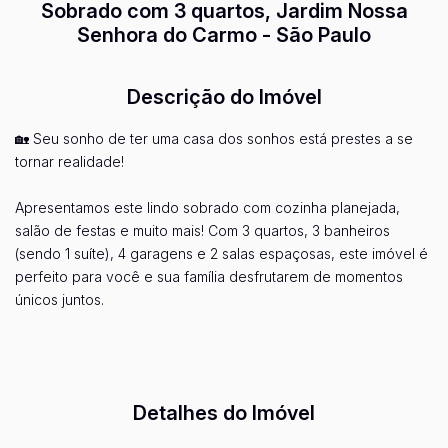
Sobrado com 3 quartos, Jardim Nossa
Senhora do Carmo - São Paulo
Descrição do Imóvel
🏡 Seu sonho de ter uma casa dos sonhos está prestes a se
tornar realidade!
Apresentamos este lindo sobrado com cozinha planejada,
salão de festas e muito mais! Com 3 quartos, 3 banheiros
(sendo 1 suíte), 4 garagens e 2 salas espaçosas, este imóvel é
perfeito para você e sua família desfrutarem de momentos
únicos juntos.
Localizado em uma área tranquila e de fácil acesso, este
Ver mais...
sobrado conta com uma área útil de 220m2 e está disponível
por apenas R$ 745.000,00.
Detalhes do Imóvel
Não perca essa oportunidade única de adquirir o imóvel dos