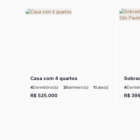
Casa com 4 quartos
4
Dormitório(s)
3
Banheiro(s)
1
Sala(s)
4
Dormit
1
Suíte(s)
1
Vaga(s)
Útil:
95m²
1
Vaga(s
R$
525.000
R$
399