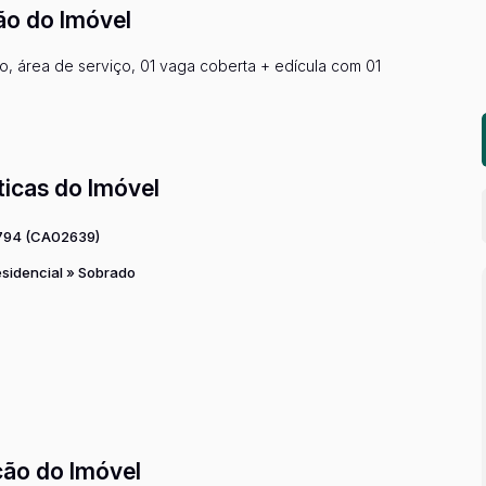
ão do Imóvel
ro, área de serviço, 01 vaga coberta + edícula com 01
ticas do Imóvel
794
(CA02639)
sidencial
»
Sobrado
ção do Imóvel