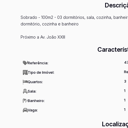
Descriç
Sobrado - 100m2 - 03 dormitórios, sala, cozinha, banhei
dormitório, cozinha e banheiro
Próximo a Av. João XXIII
Caracterís
4
Referência:
Re
Tipo de Imóvel:
3
Quartos:
1
Sala:
1
Banheiro:
1
Vaga:
Localiza