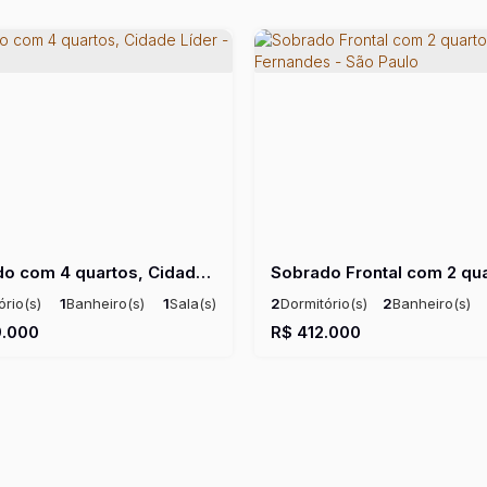
Sobrado com 4 quartos, Cidade Líder - São Paulo
ório(s)
1
Banheiro(s)
1
Sala(s)
2
Dormitório(s)
2
Banheiro(s)
)
Útil:
70m²
2
Vaga(s)
Útil:
89
.000
R$
412.000