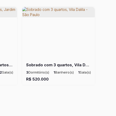
Sobrado Frontal com 2 quartos, Jardim Fernandes - São Paulo
Sobrado com 3 quartos, Vila Dalila - São Paulo
2
Sala(s)
3
Dormitório(s)
1
Banheiro(s)
1
Sala(s)
 ~ 90m²
2
Vaga(s)
Útil:
100m²
R$
520.000