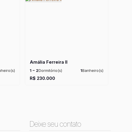
Amália Ferreira II
heiro(s)
1 ~ 2
Dormitório(s)
1
Banheiro(s)
al:
33m²
Privativo:
30 ~ 50m²
Total:
30m²
R$
230.000
Útil:
30 ~ 50m²
Deixe seu contato