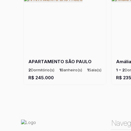
APARTAMENTO SÃO PAULO
Amália
2
Dormitório(s)
1
Banheiro(s)
1
Sala(s)
1 ~ 2
Dor
1
Suíte(s)
Útil:
48m²
Privativo
R$
245.000
R$
235
Útil:
30 
Naveg