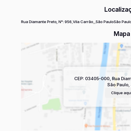
Localiza
Rua Diamante Preto
,
N°:
956
Vila Carrão
São Paulo
São Paulo
Mapa 
CEP: 03405-000
,
Rua Diam
São Paulo
,
Clique aqui