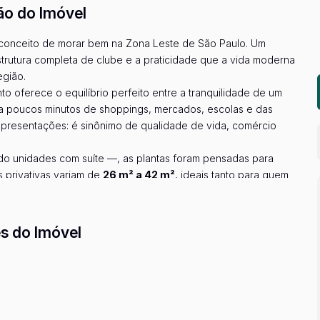
ão do Imóvel
conceito de morar bem na Zona Leste de São Paulo. Um
rutura completa de clube e a praticidade que a vida moderna
egião.
o oferece o equilíbrio perfeito entre a tranquilidade de um
r a poucos minutos de shoppings, mercados, escolas e das
 apresentações: é sinônimo de qualidade de vida, comércio
do unidades com suíte —, as plantas foram pensadas para
s privativas variam de
26 m² a 42 m²
, ideais tanto para quem
enxergam o potencial de valorização de um lançamento na
r mais...
ão foi projetado para surpreender com uma estrutura digna de
s do Imóvel
ade física
 família e amigos
ão dos pequenos