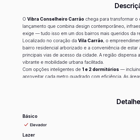
Descriç
O
Vibra Conselheiro Carrão
chega para transformar o 
lançamento que combina design contemporâneo, infraest
exige — tudo isso em um dos bairros mais queridos da r
Localizado no coração da
Vila Carrão
, o empreendiment
bairro residencial arborizado e a conveniência de esta
principais vias de acesso da cidade. A região dispensa
vibrante e mobilidade urbana facilitada.
Com opções inteligentes de
1 e 2 dormitórios
— incluin
aproveitar cada metro quadrado com eficiência. As área
busca o primeiro imóvel quanto para investidores que 
Ve
planta.
O lazer é um capítulo à parte. O Vibra Conselheiro Carr
Detalhe
resort:
Piscina
para os dias de sol e relaxamento
Básico
Quadra esportiva
para quem não abre mão da ativid
Elevador
Salão de jogos
e espaço de convivência para reunir
Espaço Kids
pensado especialmente para a divers
Lazer