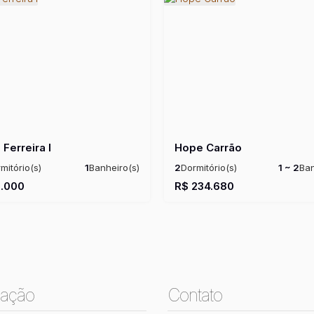
 Ferreira I
Hope Carrão
mitório(s)
1
Banheiro(s)
2
Dormitório(s)
1 ~ 2
Ban
:
30 ~ 50m²
Total:
30m²
Privativo:
33 ~ 52m²
Tot
.000
R$
234.680
~ 50m²
Útil:
33 ~ 52m²
ação
Contato